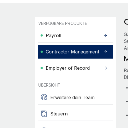
VERFÜGBARE PRODUKTE
G
Payroll
S
A
Contractor Management
M
Employer of Record
R
D
ÜBERSICHT
Erweitere dein Team
Steuern