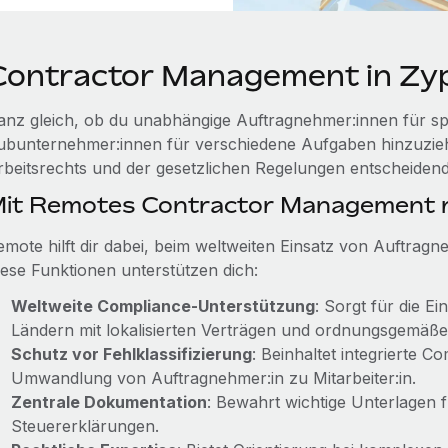
Contractor Management in Zy
anz gleich, ob du unabhängige Auftragnehmer:innen für spez
ubunternehmer:innen für verschiedene Aufgaben hinzuziehs
rbeitsrechts und der gesetzlichen Regelungen entscheidend
it Remotes Contractor Management r
emote hilft dir dabei, beim weltweiten Einsatz von Auftrag
iese Funktionen unterstützen dich:
Weltweite Compliance-Unterstützung
: Sorgt für die E
Ländern mit lokalisierten Verträgen und ordnungsgemäß
Schutz vor Fehlklassifizierung
: Beinhaltet integrierte 
Umwandlung von Auftragnehmer:in zu Mitarbeiter:in.
Zentrale Dokumentation
: Bewahrt wichtige Unterlagen 
Steuererklärungen.