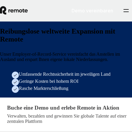
Demo vereinbaren
Reibungslose weltweite Expansion mit
Remote
Unser Employer-of-Record-Service vereinfacht das Anstellen im
Ausland und erspart Ihnen eigene lokale Niederlassungen.
Umfassende Rechtssicherheit im jeweiligen Land
Geringe Kosten bei hohem ROI
Rasche Markterschließung
Allgemeines Demo-Formular
Buche eine Demo und erlebe Remote in Aktion
Verwalten, bezahlen und gewinnen Sie globale Talente auf einer
zentralen Plattform