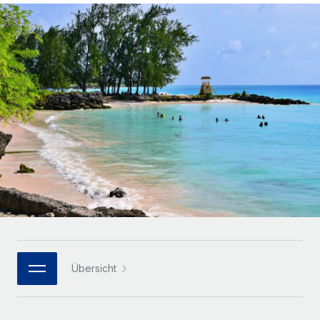
Globales Onboarding und Verwalten von
Gesamtbeschäftigungskosten
Anmelden
Freelancer:innen
Nederlands
WACHSTUMSPHASE
Honorarzahlungen berechnen
PEO
Français
Informationen zu möglichen Währungen und
Startups
Auslagern von komplexen HR-Aufgaben
Abwicklungsfristen für globale Freelancer:innen
Agile HR- und Payroll-Lösungen für wachsende
Deutsch
Unternehmen
INFRASTRUKTUR
LERNEN MIT REMOTE
Mittelstand
Español
Remote Embedded
Maßgeschneiderte HR-Lösungen, um Teams zu
Forschung und Leitfäden
Nahtlose Integration der HR in bestehende Abläufe
vergrößern
Italiano
Fallstudien
Plattform
Enterprise
Português (Portugal)
Integrierte HR-Kernfunktionen für dein Team
HR-Glossar
Globale HR für Konzerne und Großunternehmen
Verknüpfen
Neu
日本語
Checklisten und Vorlagen
Verknüpfung beliebiger KI-Tools mit Remote über unser
PARTNER WERDEN
Bibliothek für Stellenbeschreibungen
한국어
MCP
Übersicht
Strategische Technologiepartner
Webinare
Integrationen
Flexible Einbettung von Global-HR-Funktionen in deine
中文（简体）
Plattform
Prozessoptimierung mit unverzichtbaren Business-