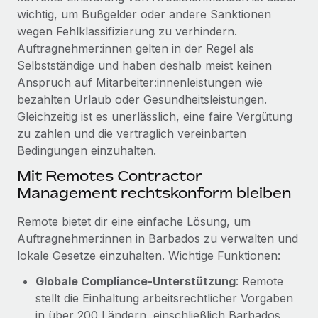
globalen Content-Agentur mit Remote
Niederlassungen
wichtig, um Bußgelder oder andere Sanktionen
Den Blog erkunden
Auf einen Blick Erfahre mehr über die unglaubliche
wegen Fehlklassifizierung zu verhindern.
Mobilität und Relocation
Transformation einer weltweit erfolgreichen...
Auftragnehmer:innen gelten in der Regel als
Mühelose Relocation von Mitarbeiter:innen
Selbstständige und haben deshalb meist keinen
BLOG
Mehr erfahren
Anspruch auf Mitarbeiter:innenleistungen wie
Benefits
bezahlten Urlaub oder Gesundheitsleistungen.
Neues zu Remote-Produkten: Integration mit
Mühelose Verwaltung von Benefits
Gusto und Zero und Contractor Management
Gleichzeitig ist es unerlässlich, eine faire Vergütung
Plus
zu zahlen und die vertraglich vereinbarten
Bedingungen einzuhalten.
Auch im neuen Jahr wollen wir bei Remote Unternehmen
aller Größen dabei unterstützen, die beste...
Mit Remotes Contractor
Management rechtskonform bleiben
Mehr erfahren
Remote bietet dir eine einfache Lösung, um
Auftragnehmer:innen in Barbados zu verwalten und
Wie Phiture 55 Mitarbeiter:innen in 19 Ländern
lokale Gesetze einzuhalten. Wichtige Funktionen:
mit Remote verwaltet
Globale Compliance‑Unterstützung
: Remote
Phiture ist der unumstrittene Marktführer im Bereich der
stellt die Einhaltung arbeitsrechtlicher Vorgaben
Wachstumsberatung für mobile Apps. Das...
in über 200 Ländern, einschließlich Barbados,