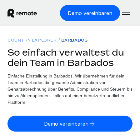
Demo vereinbaren
Startseite
COUNTRY EXPLORER
BARBADOS
Produkte
So einfach verwaltest du
dein Team in Barbados
Lösungen
WELTWEITE BESCHÄFTIGUNG
Globale Payroll
Einfache Einstellung in Barbados. Wir übernehmen für dein
Ressourcen
WELTWEITE ABDECKUNG
Einfache, rechtssicher Payroll
Team in Barbados die gesamte Administration von
Country Explorer
Gehaltsabrechnung über Benefits, Compliance und Steuern bis
Preise
TOOLS UND RECHNER
Employer of Record
hin zu Aktienoptionen – alles auf einer benutzerfreundlichen
Länderspezifische Unterstützung bei der Einstellung
Weltweites Wachstum ohne Kosten für Niederlassungen
Plattform.
Scheinselbstständigkeitsrisiko berechnen
Explorer für US-Bundesstaaten
Länderspezifische Einschätzung des
Contractor of Record
Einfache Einstellung in allen US-Bundesstaaten
Scheinselbstständigkeitsrisikos
English (United States)
Rechtssichere, weltweite Arbeit mit Freelancer:innen
Demo vereinbaren
Remote im Vergleich
Personalkostenrechner
Contractor Management
English
Vergleiche mit unseren Mitbewerbern
Länderspezifische Berechnung der