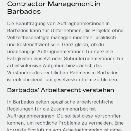
Events
Contractor Management in
Tools
Partner werden
Barbados
Newsroom
Entdecke die Möglichkeiten einer Partnerschaft
Die Beauftragung von Auftragnehmer:innen in
DIENSTLEISTUNGEN
Informationen zu Gehältern und Qualifikationen
Remote Build
Demnächst verfügbar
Barbados kann für Unternehmen, die Projekte ohne
Frag unsere Expert:innen
Beratung zu Integrationen und KI-Automatisierung
Vollzeitbeschäftigte managen möchten, praktisch
Insights Center
Hilfe von Expert:innen für globale HR & Compliance
und kosteneffizient sein. Ganz gleich, ob du
Hol dir Unterstützung
unabhängige Auftragnehmer:innen für spezielle
Background-Checks
FALLSTUDIEN
Fähigkeiten einsetzt oder Subunternehmer:innen für
Einfacheres Bewerber:innen-Screening
Alle Ressourcen anzeigen
arbeitsintensive Aufgaben hinzuziehst, das
So hat der KI-Vorreiter Weaviate sein Team mit
Verständnis des rechtlichen Rahmens in Barbados
Remote um 120 % vergrößert
Compliance Watchtower
ist entscheidend, um gesetzeskonform zu bleiben.
Lückenlose Compliance
BLOG
Weaviate auf einen Blick Weaviate entwickelt KI-basierte
Barbados' Arbeitsrecht verstehen
Open-Source-Infrastrukturen. Das...
Globale Payroll
Geräteverwaltung
Globale Bereitstellung und Verfolgung von IT-
In Barbados gelten spezifische arbeitsrechtliche
Mehr erfahren
EOR und PEO
Geräten
Regelungen für die Zusammenarbeit mit
Contractor Management
Auftragnehmer:innen. Du solltest diese Vorschriften
Gründung von Niederlassungen
Revolution des Enterprise Contractor
kennen, um rechtliche Probleme zu vermeiden. Eine
Steuern
Schnelle, rechtssichere Gründung von
Managements – die Erfolgsgeschichte einer
korrekte Einstufung von Arbeitnehmenden ist dabei