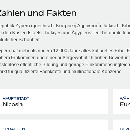
Zahlen und Fakten
publik Zypern (griechisch: Κυπριακή Δημοκρατία; türkisch: Kıbrı
r den Küsten Israels, Türkiyes und Ägyptens. Der berühmte tour
türlicher Schönheit.
pern hat mehr als nur ein 12.000 Jahre altes kulturelles Erbe. Es 
ohem Einkommen und einer außergewöhnlich hohen Bewertung i
stenlose öffentliche Bildung und geringe Einkommensungleich
rkt für qualifizierte Fachkräfte und multinationale Konzerne.
HAUPTSTADT
WÄH
Nicosia
Eur
SPRACHEN
BEV