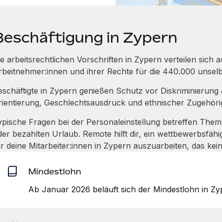
Beschäftigung in Zypern
ie arbeitsrechtlichen Vorschriften in Zypern verteilen sich
rbeitnehmer:innen und ihrer Rechte für die 440.000 unselbs
eschäftigte in Zypern genießen Schutz vor Diskriminierung a
rientierung, Geschlechtsausdruck und ethnischer Zugehörig
ypische Fragen bei der Personaleinstellung betreffen The
der bezahlten Urlaub. Remote hilft dir, ein wettbewerbsfä
ür deine Mitarbeiter:innen in Zypern auszuarbeiten, das kei
Mindestlohn
Ab Januar 2026 beläuft sich der Mindestlohn in Z