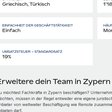
Griechisch, Türkisch
1’1
EINFACHHEIT DER GESCHÄFTSTÄTIGKEIT
HÄU
Einfach
Mon
UMSATZSTEUER – STANDARDSATZ
19%
Erweitere dein Team in Zypern
u möchtest Fachkräfte in Zypern beschäftigen? Unternehme
öchten, müssen in der Regel entweder eine eigene juristis
nbieter von weltweiter Beschäftigung wie Remote zusammen
bieten darf.