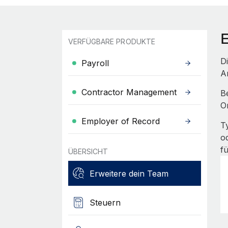
VERFÜGBARE PRODUKTE
D
Payroll
A
Contractor Management
B
O
Employer of Record
T
o
f
ÜBERSICHT
Erweitere dein Team
Steuern