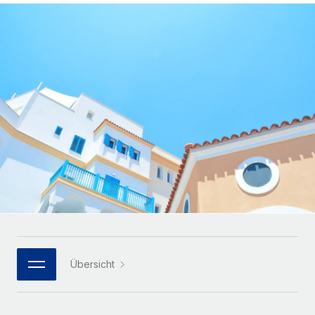
Globales Onboarding und Verwalten von
Gesamtbeschäftigungskosten
Anmelden
Freelancer:innen
Nederlands
WACHSTUMSPHASE
Honorarzahlungen berechnen
PEO
Français
Informationen zu möglichen Währungen und
Startups
Auslagern von komplexen HR-Aufgaben
Abwicklungsfristen für globale Freelancer:innen
Agile HR- und Payroll-Lösungen für wachsende
Deutsch
Unternehmen
INFRASTRUKTUR
LERNEN MIT REMOTE
Mittelstand
Español
Remote Embedded
Maßgeschneiderte HR-Lösungen, um Teams zu
Forschung und Leitfäden
Nahtlose Integration der HR in bestehende Abläufe
vergrößern
Italiano
Fallstudien
Plattform
Enterprise
Português (Portugal)
Integrierte HR-Kernfunktionen für dein Team
HR-Glossar
Globale HR für Konzerne und Großunternehmen
Verknüpfen
Neu
日本語
Checklisten und Vorlagen
Verknüpfung beliebiger KI-Tools mit Remote über unser
PARTNER WERDEN
Bibliothek für Stellenbeschreibungen
한국어
MCP
Übersicht
Strategische Technologiepartner
Webinare
Integrationen
Flexible Einbettung von Global-HR-Funktionen in deine
中文（简体）
Plattform
Prozessoptimierung mit unverzichtbaren Business-