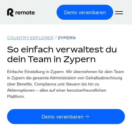
Demo vereinbaren
Startseite
COUNTRY EXPLORER
ZYPERN
Produkte
So einfach verwaltest du
dein Team in Zypern
Lösungen
WELTWEITE BESCHÄFTIGUNG
Globale Payroll
Einfache Einstellung in Zypern. Wir übernehmen für dein Team
Ressourcen
WELTWEITE ABDECKUNG
Einfache, rechtssicher Payroll
in Zypern die gesamte Administration von Gehaltsabrechnung
Country Explorer
über Benefits, Compliance und Steuern bis hin zu
Preise
TOOLS UND RECHNER
Employer of Record
Aktienoptionen – alles auf einer benutzerfreundlichen
Länderspezifische Unterstützung bei der Einstellung
Weltweites Wachstum ohne Kosten für Niederlassungen
Plattform.
Scheinselbstständigkeitsrisiko berechnen
Explorer für US-Bundesstaaten
Länderspezifische Einschätzung des
Contractor of Record
Einfache Einstellung in allen US-Bundesstaaten
Scheinselbstständigkeitsrisikos
English (United States)
Rechtssichere, weltweite Arbeit mit Freelancer:innen
Demo vereinbaren
Remote im Vergleich
Personalkostenrechner
Contractor Management
English
Vergleiche mit unseren Mitbewerbern
Länderspezifische Berechnung der