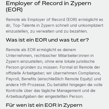
Events
Employer of Record in Zypern
Tools
Partner werden
(EOR)
Newsroom
Entdecke die Möglichkeiten einer Partnerschaft
Remote als Employer of Record (EOR) ermöglicht es
DIENSTLEISTUNGEN
Informationen zu Gehältern und Qualifikationen
Remote Build
Demnächst verfügbar
dir, Top‑Talente in Zypern schnell und unkompliziert
Frag unsere Expert:innen
Beratung zu Integrationen und KI-Automatisierung
einzustellen, zu verwalten und zu bezahlen.
Insights Center
Hilfe von Expert:innen für globale HR & Compliance
Was ist ein EOR und was tut er?
Hol dir Unterstützung
Background-Checks
FALLSTUDIEN
Remote als EOR ermöglicht es deinem
Einfacheres Bewerber:innen-Screening
Alle Ressourcen anzeigen
Unternehmen, rechtssicher Mitarbeiter:innen in
So hat der KI-Vorreiter Weaviate sein Team mit
Zypern einzustellen, ohne eine lokale juristische
Remote um 120 % vergrößert
Compliance Watchtower
Person gründen zu müssen. Formal ist Remote der
Lückenlose Compliance
BLOG
Weaviate auf einen Blick Weaviate entwickelt KI-basierte
offizielle Arbeitgeber; wir übernehmen Compliance,
Open-Source-Infrastrukturen. Das...
Globale Payroll
Geräteverwaltung
Payroll, Benefits (einschließlich Remote Equity) und
Globale Bereitstellung und Verfolgung von IT-
andere HR‑Prozesse. Du behältst hingegen die volle
Mehr erfahren
EOR und PEO
Geräten
Kontrolle über das tägliche Management und die
Contractor Management
Arbeitsaufgaben der eingestellten Person.
Gründung von Niederlassungen
Revolution des Enterprise Contractor
Für wen ist ein EOR in Zypern
Steuern
Schnelle, rechtssichere Gründung von
Managements – die Erfolgsgeschichte einer