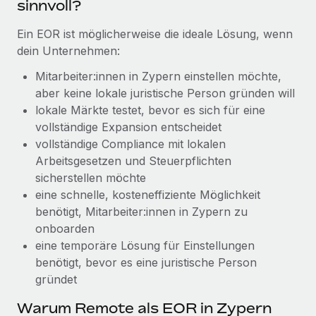
sinnvoll?
globalen Content-Agentur mit Remote
Niederlassungen
Den Blog erkunden
Auf einen Blick Erfahre mehr über die unglaubliche
Ein EOR ist möglicherweise die ideale Lösung, wenn
Mobilität und Relocation
Transformation einer weltweit erfolgreichen...
dein Unternehmen:
Mühelose Relocation von Mitarbeiter:innen
BLOG
Mehr erfahren
Mitarbeiter:innen in Zypern einstellen möchte,
Benefits
aber keine lokale juristische Person gründen will
Neues zu Remote-Produkten: Integration mit
Mühelose Verwaltung von Benefits
lokale Märkte testet, bevor es sich für eine
Gusto und Zero und Contractor Management
Plus
vollständige Expansion entscheidet
vollständige Compliance mit lokalen
Auch im neuen Jahr wollen wir bei Remote Unternehmen
Arbeitsgesetzen und Steuerpflichten
aller Größen dabei unterstützen, die beste...
sicherstellen möchte
Mehr erfahren
eine schnelle, kosteneffiziente Möglichkeit
benötigt, Mitarbeiter:innen in Zypern zu
onboarden
Wie Phiture 55 Mitarbeiter:innen in 19 Ländern
eine temporäre Lösung für Einstellungen
mit Remote verwaltet
benötigt, bevor es eine juristische Person
gründet
Phiture ist der unumstrittene Marktführer im Bereich der
Wachstumsberatung für mobile Apps. Das...
Warum Remote als EOR in Zypern