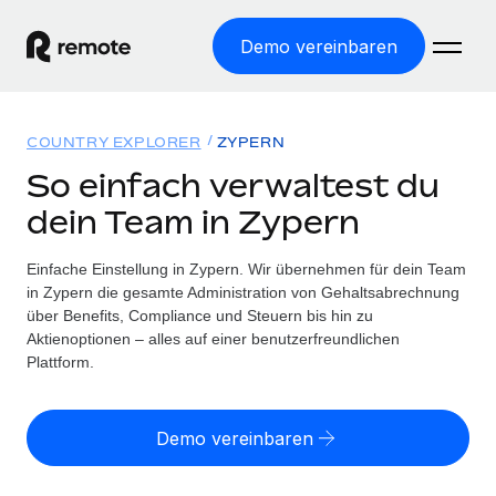
Demo vereinbaren
Startseite
COUNTRY EXPLORER
ZYPERN
Produkte
So einfach verwaltest du
dein Team in Zypern
Lösungen
WELTWEITE BESCHÄFTIGUNG
Globale Payroll
Einfache Einstellung in Zypern. Wir übernehmen für dein Team
Ressourcen
WELTWEITE ABDECKUNG
Einfache, rechtssicher Payroll
in Zypern die gesamte Administration von Gehaltsabrechnung
Country Explorer
über Benefits, Compliance und Steuern bis hin zu
Preise
TOOLS UND RECHNER
Employer of Record
Aktienoptionen – alles auf einer benutzerfreundlichen
Länderspezifische Unterstützung bei der Einstellung
Weltweites Wachstum ohne Kosten für Niederlassungen
Plattform.
Scheinselbstständigkeitsrisiko berechnen
Explorer für US-Bundesstaaten
Länderspezifische Einschätzung des
Contractor of Record
Einfache Einstellung in allen US-Bundesstaaten
Scheinselbstständigkeitsrisikos
English (United States)
Rechtssichere, weltweite Arbeit mit Freelancer:innen
Demo vereinbaren
Remote im Vergleich
Personalkostenrechner
Contractor Management
English
Vergleiche mit unseren Mitbewerbern
Länderspezifische Berechnung der