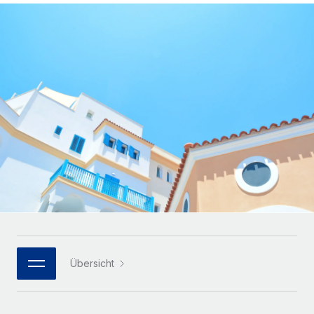
Globales Onboarding und Verwalten von
Gesamtbeschäftigungskosten
Anmelden
Freelancer:innen
Nederlands
WACHSTUMSPHASE
Honorarzahlungen berechnen
PEO
Français
Informationen zu möglichen Währungen und
Startups
Auslagern von komplexen HR-Aufgaben
Abwicklungsfristen für globale Freelancer:innen
Agile HR- und Payroll-Lösungen für wachsende
Deutsch
Unternehmen
INFRASTRUKTUR
LERNEN MIT REMOTE
Mittelstand
Español
Remote Embedded
Maßgeschneiderte HR-Lösungen, um Teams zu
Forschung und Leitfäden
Nahtlose Integration der HR in bestehende Abläufe
vergrößern
Italiano
Fallstudien
Plattform
Enterprise
Português (Portugal)
Integrierte HR-Kernfunktionen für dein Team
HR-Glossar
Globale HR für Konzerne und Großunternehmen
Verknüpfen
Neu
日本語
Checklisten und Vorlagen
Verknüpfung beliebiger KI-Tools mit Remote über unser
PARTNER WERDEN
Bibliothek für Stellenbeschreibungen
한국어
MCP
Übersicht
Strategische Technologiepartner
Webinare
Integrationen
Flexible Einbettung von Global-HR-Funktionen in deine
中文（简体）
Plattform
Prozessoptimierung mit unverzichtbaren Business-