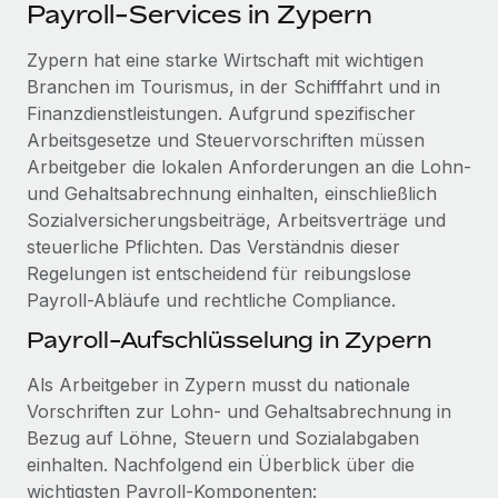
Events
Payroll-Services in Zypern
Tools
Partner werden
Newsroom
Zypern hat eine starke Wirtschaft mit wichtigen
Entdecke die Möglichkeiten einer Partnerschaft
Branchen im Tourismus, in der Schifffahrt und in
DIENSTLEISTUNGEN
Informationen zu Gehältern und Qualifikationen
Remote Build
Demnächst verfügbar
Finanzdienstleistungen. Aufgrund spezifischer
Frag unsere Expert:innen
Beratung zu Integrationen und KI-Automatisierung
Arbeitsgesetze und Steuervorschriften müssen
Insights Center
Hilfe von Expert:innen für globale HR & Compliance
Arbeitgeber die lokalen Anforderungen an die Lohn-
Hol dir Unterstützung
und Gehaltsabrechnung einhalten, einschließlich
Background-Checks
FALLSTUDIEN
Sozialversicherungsbeiträge, Arbeitsverträge und
Einfacheres Bewerber:innen-Screening
Alle Ressourcen anzeigen
steuerliche Pflichten. Das Verständnis dieser
So hat der KI-Vorreiter Weaviate sein Team mit
Regelungen ist entscheidend für reibungslose
Remote um 120 % vergrößert
Compliance Watchtower
Payroll-Abläufe und rechtliche Compliance.
Lückenlose Compliance
BLOG
Weaviate auf einen Blick Weaviate entwickelt KI-basierte
Payroll-Aufschlüsselung in Zypern
Open-Source-Infrastrukturen. Das...
Globale Payroll
Geräteverwaltung
Als Arbeitgeber in Zypern musst du nationale
Globale Bereitstellung und Verfolgung von IT-
Mehr erfahren
EOR und PEO
Vorschriften zur Lohn- und Gehaltsabrechnung in
Geräten
Contractor Management
Bezug auf Löhne, Steuern und Sozialabgaben
Gründung von Niederlassungen
einhalten. Nachfolgend ein Überblick über die
Revolution des Enterprise Contractor
Steuern
Schnelle, rechtssichere Gründung von
Managements – die Erfolgsgeschichte einer
wichtigsten Payroll-Komponenten: