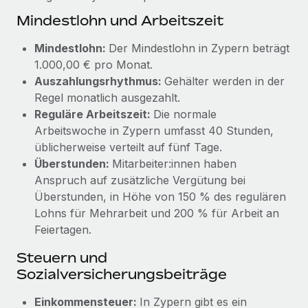
globalen Content-Agentur mit Remote
Niederlassungen
Mindestlohn und Arbeitszeit
Den Blog erkunden
Auf einen Blick Erfahre mehr über die unglaubliche
Mobilität und Relocation
Transformation einer weltweit erfolgreichen...
Mindestlohn:
Der Mindestlohn in Zypern beträgt
Mühelose Relocation von Mitarbeiter:innen
1.000,00 € pro Monat.
BLOG
Mehr erfahren
Auszahlungsrhythmus:
Gehälter werden in der
Benefits
Neues zu Remote-Produkten: Integration mit
Regel monatlich ausgezahlt.
Mühelose Verwaltung von Benefits
Gusto und Zero und Contractor Management
Reguläre Arbeitszeit:
Die normale
Plus
Arbeitswoche in Zypern umfasst 40 Stunden,
Auch im neuen Jahr wollen wir bei Remote Unternehmen
üblicherweise verteilt auf fünf Tage.
aller Größen dabei unterstützen, die beste...
Überstunden:
Mitarbeiter:innen haben
Anspruch auf zusätzliche Vergütung bei
Mehr erfahren
Überstunden, in Höhe von 150 % des regulären
Lohns für Mehrarbeit und 200 % für Arbeit an
Feiertagen.
Wie Phiture 55 Mitarbeiter:innen in 19 Ländern
mit Remote verwaltet
Steuern und
Sozialversicherungsbeiträge
Phiture ist der unumstrittene Marktführer im Bereich der
Wachstumsberatung für mobile Apps. Das...
Einkommensteuer:
In Zypern gibt es ein