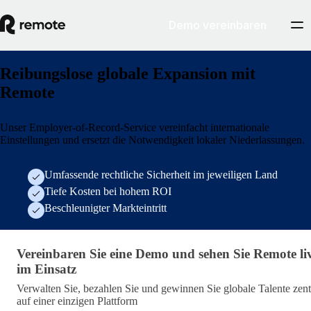
Demo vereinbaren
Reibungslose globale Expansion mit
Remote
Unser Employer-of-Record-Service vereinfacht internationale
Einstellungen und ersetzt die Notwendigkeit lokaler Niederlassungen.
Umfassende rechtliche Sicherheit im jeweiligen Land
Tiefe Kosten bei hohem ROI
Beschleunigter Markteintritt
Generisches Demo-Formular
Vereinbaren Sie eine Demo und sehen Sie Remote li
im Einsatz
Verwalten Sie, bezahlen Sie und gewinnen Sie globale Talente zent
auf einer einzigen Plattform