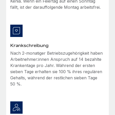
Kenia. Wenn ein Feiertag auf einen Sonntag
Management und Payroll
Niederlassungen
Den Blog erkunden
fällt, ist der darauffolgende Montag arbeitsfrei.
Reverse Tech auf einen Blick Das Gesundheits- und
Mobilität und Relocation
Wellness-Startup Reverse Tech hat das globale...
Mühelose Relocation von Mitarbeiter:innen
BLOG
Mehr erfahren
Benefits
Neues zu Remote-Produkten: Integration mit
Mühelose Verwaltung von Benefits
Gusto und Zero und Contractor Management
Krankschreibung
Plus
Nach 2-monatiger Betriebszugehörigkeit haben
Auch im neuen Jahr wollen wir bei Remote Unternehmen
Arbeitnehmer:innen Anspruch auf 14 bezahlte
aller Größen dabei unterstützen, die beste...
Krankentage pro Jahr. Während der ersten
Mehr erfahren
sieben Tage erhalten sie 100 % ihres regulären
Gehalts, während der restlichen sieben Tage
50 %.
Wie Phiture 55 Mitarbeiter:innen in 19 Ländern
mit Remote verwaltet
Phiture ist der unumstrittene Marktführer im Bereich der
Wachstumsberatung für mobile Apps. Das...