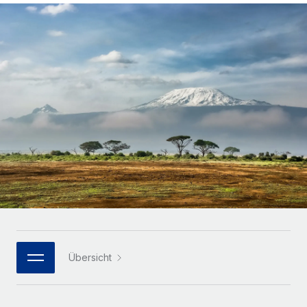
Globales Onboarding und Verwalten von
Gesamtbeschäftigungskosten
Anmelden
Freelancer:innen
Nederlands
WACHSTUMSPHASE
Honorarzahlungen berechnen
PEO
Français
Informationen zu möglichen Währungen und
Startups
Auslagern von komplexen HR-Aufgaben
Abwicklungsfristen für globale Freelancer:innen
Agile HR- und Payroll-Lösungen für wachsende
Deutsch
Unternehmen
INFRASTRUKTUR
LERNEN MIT REMOTE
Mittelstand
Español
Remote Embedded
Maßgeschneiderte HR-Lösungen, um Teams zu
Forschung und Leitfäden
Nahtlose Integration der HR in bestehende Abläufe
vergrößern
Italiano
Fallstudien
Plattform
Enterprise
Português (Portugal)
Integrierte HR-Kernfunktionen für dein Team
HR-Glossar
Globale HR für Konzerne und Großunternehmen
Verknüpfen
Neu
日本語
Checklisten und Vorlagen
Verknüpfung beliebiger KI-Tools mit Remote über unser
PARTNER WERDEN
Bibliothek für Stellenbeschreibungen
한국어
MCP
Übersicht
Strategische Technologiepartner
Webinare
Integrationen
Flexible Einbettung von Global-HR-Funktionen in deine
中文（简体）
Plattform
Prozessoptimierung mit unverzichtbaren Business-