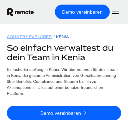
Demo vereinbaren
Startseite
COUNTRY EXPLORER
KENIA
Produkte
So einfach verwaltest du
dein Team in Kenia
Lösungen
WELTWEITE BESCHÄFTIGUNG
Globale Payroll
Einfache Einstellung in Kenia. Wir übernehmen für dein Team
Ressourcen
WELTWEITE ABDECKUNG
Einfache, rechtssicher Payroll
in Kenia die gesamte Administration von Gehaltsabrechnung
Country Explorer
über Benefits, Compliance und Steuern bis hin zu
Preise
TOOLS UND RECHNER
Employer of Record
Aktienoptionen – alles auf einer benutzerfreundlichen
Länderspezifische Unterstützung bei der Einstellung
Weltweites Wachstum ohne Kosten für Niederlassungen
Plattform.
Scheinselbstständigkeitsrisiko berechnen
Explorer für US-Bundesstaaten
Länderspezifische Einschätzung des
Contractor of Record
Einfache Einstellung in allen US-Bundesstaaten
Scheinselbstständigkeitsrisikos
Deutsch
Rechtssichere, weltweite Arbeit mit Freelancer:innen
Demo vereinbaren
Remote im Vergleich
Personalkostenrechner
Contractor Management
English
Vergleiche mit unseren Mitbewerbern
Länderspezifische Berechnung der