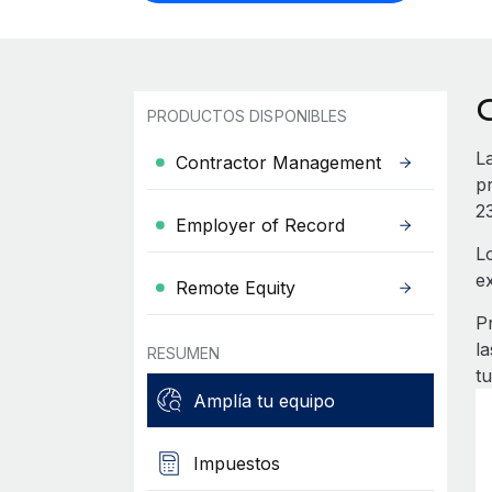
PRODUCTOS DISPONIBLES
L
Contractor Management
p
23
Employer of Record
L
e
Remote Equity
P
l
RESUMEN
t
Amplía tu equipo
Impuestos