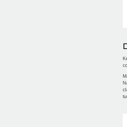
Ke
c
Má
Na
cl
tu