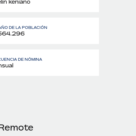
lín keniano
ÑO DE LA POBLACIÓN
564.296
UENCIA DE NÓMINA
sual
 Remote