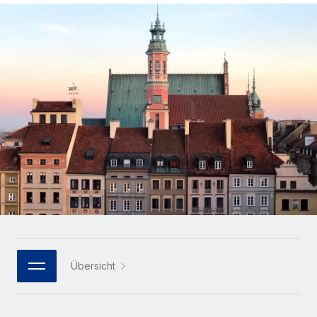
Globales Onboarding und Verwalten von
Gesamtbeschäftigungskosten
Anmelden
Freelancer:innen
Nederlands
WACHSTUMSPHASE
Honorarzahlungen berechnen
PEO
Français
Informationen zu möglichen Währungen und
Startups
Auslagern von komplexen HR-Aufgaben
Abwicklungsfristen für globale Freelancer:innen
Agile HR- und Payroll-Lösungen für wachsende
Deutsch
Unternehmen
INFRASTRUKTUR
LERNEN MIT REMOTE
Mittelstand
Español
Remote Embedded
Maßgeschneiderte HR-Lösungen, um Teams zu
Forschung und Leitfäden
Nahtlose Integration der HR in bestehende Abläufe
vergrößern
Italiano
Fallstudien
Plattform
Enterprise
Português (Portugal)
Integrierte HR-Kernfunktionen für dein Team
HR-Glossar
Globale HR für Konzerne und Großunternehmen
Verknüpfen
Neu
日本語
Checklisten und Vorlagen
Verknüpfung beliebiger KI-Tools mit Remote über unser
PARTNER WERDEN
Bibliothek für Stellenbeschreibungen
한국어
MCP
Übersicht
Strategische Technologiepartner
Webinare
Integrationen
Flexible Einbettung von Global-HR-Funktionen in deine
中文（简体）
Plattform
Prozessoptimierung mit unverzichtbaren Business-