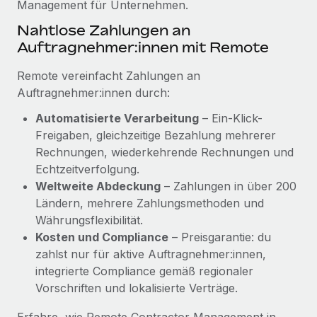
Management für Unternehmen.
Mehr erfahren
Nahtlose Zahlungen an
Auftragnehmer:innen mit Remote
Remote vereinfacht Zahlungen an
Auftragnehmer:innen durch:
Automatisierte Verarbeitung
– Ein-Klick-
Freigaben, gleichzeitige Bezahlung mehrerer
Rechnungen, wiederkehrende Rechnungen und
Echtzeitverfolgung.
Weltweite Abdeckung
– Zahlungen in über 200
Ländern, mehrere Zahlungsmethoden und
Währungsflexibilität.
Kosten und Compliance
– Preisgarantie: du
zahlst nur für aktive Auftragnehmer:innen,
integrierte Compliance gemäß regionaler
Vorschriften und lokalisierte Verträge.
Erfahre, wie Remote Contractor Management in