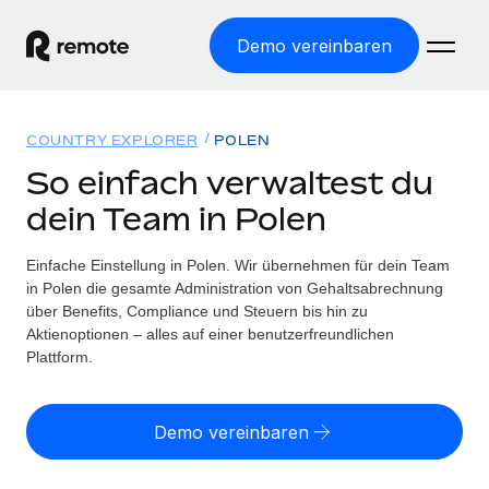
Demo vereinbaren
Startseite
COUNTRY EXPLORER
POLEN
Produkte
So einfach verwaltest du
dein Team in Polen
Lösungen
WELTWEITE BESCHÄFTIGUNG
Globale Payroll
Einfache Einstellung in Polen. Wir übernehmen für dein Team
Ressourcen
WELTWEITE ABDECKUNG
Einfache, rechtssicher Payroll
in Polen die gesamte Administration von Gehaltsabrechnung
Country Explorer
über Benefits, Compliance und Steuern bis hin zu
Preise
TOOLS UND RECHNER
Employer of Record
Aktienoptionen – alles auf einer benutzerfreundlichen
Länderspezifische Unterstützung bei der Einstellung
Weltweites Wachstum ohne Kosten für Niederlassungen
Plattform.
Scheinselbstständigkeitsrisiko berechnen
Explorer für US-Bundesstaaten
Länderspezifische Einschätzung des
Contractor of Record
Einfache Einstellung in allen US-Bundesstaaten
Scheinselbstständigkeitsrisikos
Deutsch
Rechtssichere, weltweite Arbeit mit Freelancer:innen
Demo vereinbaren
Remote im Vergleich
Personalkostenrechner
Contractor Management
English
Vergleiche mit unseren Mitbewerbern
Länderspezifische Berechnung der