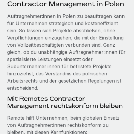
Events
Contractor Management in Polen
Tools
Partner werden
Newsroom
Auftragnehmer:innen in Polen zu beauftragen kann
Entdecke die Möglichkeiten einer Partnerschaft
für Unternehmen strategisch und kosteneffizient
DIENSTLEISTUNGEN
Informationen zu Gehältern und Qualifikationen
Remote Build
Demnächst verfügbar
sein. So lassen sich Projekte abschließen, ohne
Frag unsere Expert:innen
Beratung zu Integrationen und KI-Automatisierung
Verpflichtungen einzugehen, die mit der Einstellung
Insights Center
Hilfe von Expert:innen für globale HR & Compliance
von Vollzeitbeschäftigten verbunden sind. Ganz
Hol dir Unterstützung
gleich, ob du unabhängige Auftragnehmer:innen für
Background-Checks
FALLSTUDIEN
spezialisierte Leistungen einsetzt oder
Einfacheres Bewerber:innen-Screening
Alle Ressourcen anzeigen
Subunternehmer:innen für befristete Projekte
So hat der KI-Vorreiter Weaviate sein Team mit
hinzuziehst, das Verständnis des polnischen
Remote um 120 % vergrößert
Compliance Watchtower
Arbeitsrechts und der gesetzlichen Regelungen ist
Lückenlose Compliance
BLOG
Weaviate auf einen Blick Weaviate entwickelt KI-basierte
entscheidend.
Open-Source-Infrastrukturen. Das...
Globale Payroll
Geräteverwaltung
Mit Remotes Contractor
Globale Bereitstellung und Verfolgung von IT-
Mehr erfahren
Management rechtskonform bleiben
EOR und PEO
Geräten
Contractor Management
Remote hilft Unternehmen, beim globalen Einsatz
Gründung von Niederlassungen
von Auftragnehmer:innen rechtskonform zu
Strategische Partnerschaft zwischen
Steuern
Schnelle, rechtssichere Gründung von
Reverse Tech und Remote für Contractor
bleiben, mit diesen Kernfunktionen: