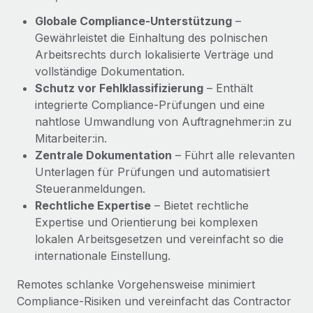
Management und Payroll
Niederlassungen
Den Blog erkunden
Globale Compliance-Unterstützung
–
Reverse Tech auf einen Blick Das Gesundheits- und
Gewährleistet die Einhaltung des polnischen
Mobilität und Relocation
Wellness-Startup Reverse Tech hat das globale...
Arbeitsrechts durch lokalisierte Verträge und
Mühelose Relocation von Mitarbeiter:innen
BLOG
vollständige Dokumentation.
Mehr erfahren
Benefits
Schutz vor Fehlklassifizierung
– Enthält
Neues zu Remote-Produkten: Integration mit
integrierte Compliance‑Prüfungen und eine
Mühelose Verwaltung von Benefits
Gusto und Zero und Contractor Management
nahtlose Umwandlung von Auftragnehmer:in zu
Plus
Mitarbeiter:in.
Auch im neuen Jahr wollen wir bei Remote Unternehmen
Zentrale Dokumentation
– Führt alle relevanten
aller Größen dabei unterstützen, die beste...
Unterlagen für Prüfungen und automatisiert
Steueranmeldungen.
Mehr erfahren
Rechtliche Expertise
– Bietet rechtliche
Expertise und Orientierung bei komplexen
lokalen Arbeitsgesetzen und vereinfacht so die
Wie Phiture 55 Mitarbeiter:innen in 19 Ländern
mit Remote verwaltet
internationale Einstellung.
Phiture ist der unumstrittene Marktführer im Bereich der
Remotes schlanke Vorgehensweise minimiert
Wachstumsberatung für mobile Apps. Das...
Compliance‑Risiken und vereinfacht das Contractor