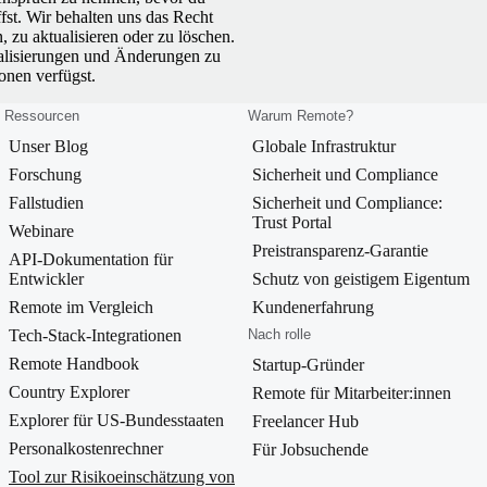
fst. Wir behalten uns das Recht
 zu aktualisieren oder zu löschen.
ualisierungen und Änderungen zu
ionen verfügst.
Ressourcen
Warum Remote?
Unser Blog
Globale Infrastruktur
Forschung
Sicherheit und Compliance
Fallstudien
Sicherheit und Compliance:
Trust Portal
Webinare
Preistransparenz-Garantie
API-Dokumentation für
Entwickler
Schutz von geistigem Eigentum
Remote im Vergleich
Kundenerfahrung
Tech-Stack-Integrationen
Nach rolle
Remote Handbook
Startup-Gründer
Country Explorer
Remote für Mitarbeiter:innen
Explorer für US-Bundesstaaten
Freelancer Hub
Personalkostenrechner
Für Jobsuchende
Tool zur Risikoeinschätzung von