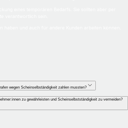
kung eines temporären Bedarfs. Sie sollten aber per
te verantwortlich sein.
ten haben und auch für andere Kunden arbeiten können.
trafen wegen Scheinselbständigkeit zahlen mussten?
gnehmer:innen zu gewährleisten und Scheinselbstständigkeit zu vermeiden?