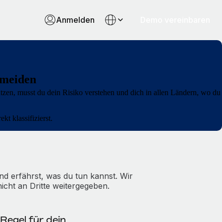
Anmelden
Demo vereinbaren
rmeiden
en, musst du dein Risiko verstehen und dich in allen Ländern, wo du
kt klassifizierst.
d erfährst, was du tun kannst. Wir
icht an Dritte weitergegeben.
Regel für dein