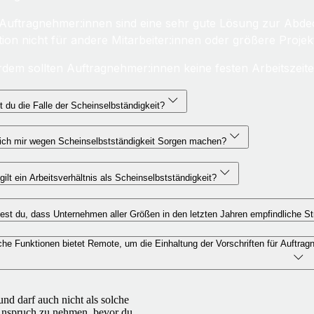
 Auftragnehmer:innen sind eine sehr gute Lösung zur Abdec
ition nicht für andere Mitarbeiter:innen oder größere Projek
dem sollten Auftragnehmer:innen keine festen Arbeitszei
 du die Falle der Scheinselbständigkeit?
ich mir wegen Scheinselbstständigkeit Sorgen machen?
ilt ein Arbeitsverhältnis als Scheinselbstständigkeit?
st du, dass Unternehmen aller Größen in den letzten Jahren empfindliche S
he Funktionen bietet Remote, um die Einhaltung der Vorschriften für Auftra
und darf auch nicht als solche
 Anspruch zu nehmen, bevor du