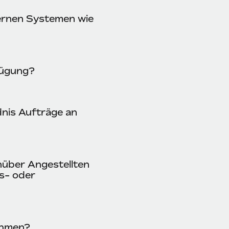
ernen Systemen wie
fügung?
nis Aufträge an
nüber Angestellten
s- oder
ehmen?