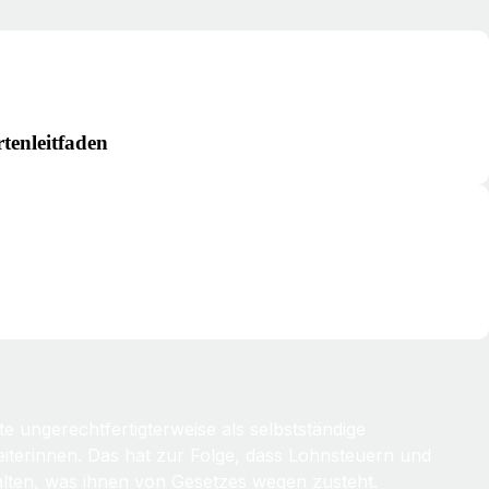
tenleitfaden
e ungerechtfertigterweise als selbstständige
eiterinnen. Das hat zur Folge, dass Lohnsteuern und
alten, was ihnen von Gesetzes wegen zusteht.