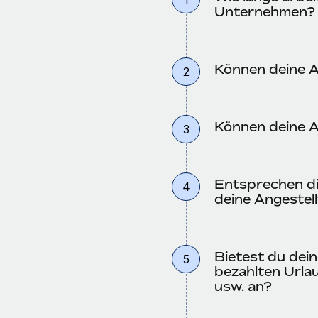
Unternehmen?
Können deine A
2
Können deine A
3
Entsprechen die
4
deine Angestell
Bietest du dei
5
bezahlten Urla
usw. an?