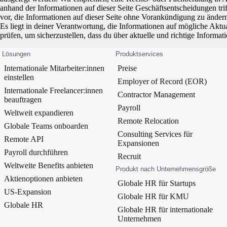
anhand der Informationen auf dieser Seite Geschäftsentscheidungen trif
vor, die Informationen auf dieser Seite ohne Vorankündigung zu ändern,
Es liegt in deiner Verantwortung, die Informationen auf mögliche Akt
prüfen, um sicherzustellen, dass du über aktuelle und richtige Informat
Lösungen
Produktservices
Internationale Mitarbeiter:innen
Preise
einstellen
Employer of Record (EOR)
Internationale Freelancer:innen
Contractor Management
beauftragen
Payroll
Weltweit expandieren
Remote Relocation
Globale Teams onboarden
Consulting Services für
Remote API
Expansionen
Payroll durchführen
Recruit
Weltweite Benefits anbieten
Produkt nach Unternehmensgröße
Aktienoptionen anbieten
Globale HR für Startups
US-Expansion
Globale HR für KMU
Globale HR
Globale HR für internationale
Unternehmen