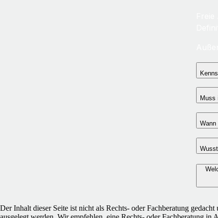
Freie
Defin
Außer
Kennst
Muss 
Wann g
Wusste
Welc
Der Inhalt dieser Seite ist nicht als Rechts- oder Fachberatung gedacht 
ausgelegt werden. Wir empfehlen, eine Rechts- oder Fachberatung in