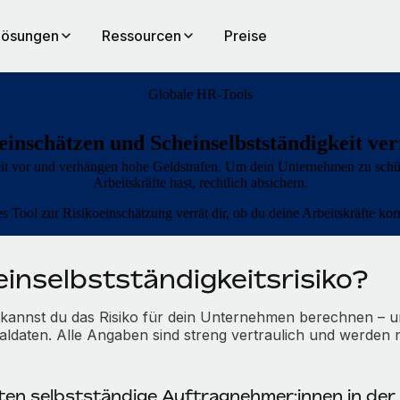
Lösungen
Ressourcen
Preise
Globale HR-Tools
 einschätzen und Scheinselbstständigkeit ve
it vor und verhängen hohe Geldstrafen. Um dein Unternehmen zu schütz
Arbeitskräfte hast, rechtlich absichern.
 Tool zur Risikoeinschätzung verrät dir, ob du deine Arbeitskräfte korre
einselbstständigkeitsrisiko?
 kannst du das Risiko für dein Unternehmen berechnen – un
ldaten. Alle Angaben sind streng vertraulich und werden n
ten selbstständige Auftragnehmer:innen in der 