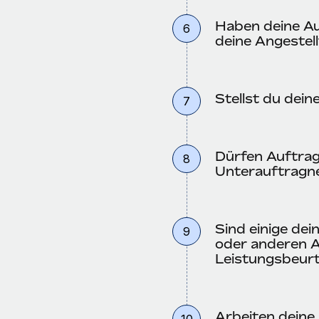
Haben deine Au
6
deine Angestel
Stellst du dei
7
Dürfen Auftrag
8
Unterauftragne
Sind einige de
9
oder anderen A
Leistungsbeurt
Arbeiten deine
10