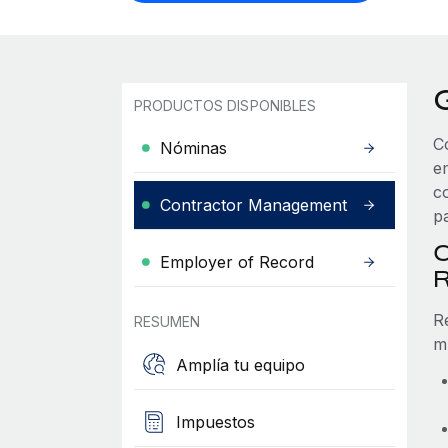
PRODUCTOS DISPONIBLES
C
Nóminas
e
c
Contractor Management
pa
C
Employer of Record
R
RESUMEN
m
Amplía tu equipo
Impuestos