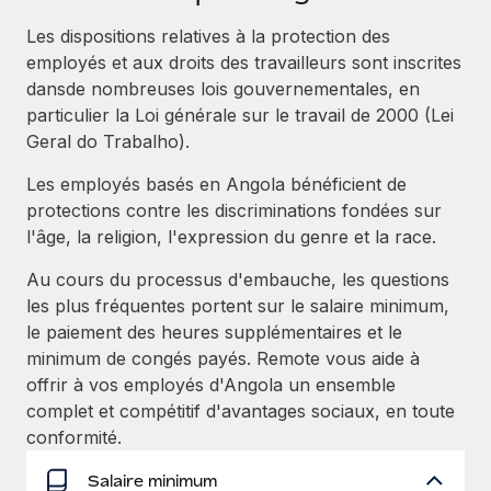
Événements
Intégrez les RH à l’international de manière flexible
Rationalisez vos processus avec des outils essentiels
Les dispositions relatives à la protection des
Salle de presse
Devenir partenaire
employés et aux droits des travailleurs sont inscrites
Explorez avec nous vos opportunités de partenariat
dansde nombreuses lois gouvernementales, en
SERVICES
Données sur les salaires et les talents
particulier la Loi générale sur le travail de 2000 (Lei
Demandez aux experts
Remote Build
Bientôt disponible
Geral do Trabalho).
Centre de ressources
Recevez des conseils d’experts sur les RH à
Conseil en intégrations et automatisations assistées par
l’international et la conformité
Les employés basés en Angola bénéficient de
l’IA
Obtenir de l’aide
protections contre les discriminations fondées sur
Contrôles d’antécédents
Voir toutes les ressources
l'âge, la religion, l'expression du genre et la race.
Simplifiez vos processus de présélection des
ÉTUDES DE CAS
Au cours du processus d'embauche, les questions
candidats
les plus fréquentes portent sur le salaire minimum,
BLOG
Remote Watchtower
le paiement des heures supplémentaires et le
Paie multipays
Gardez un temps d’avance sur les risques en
minimum de congés payés. Remote vous aide à
matière de conformité
offrir à vos employés d'Angola un ensemble
EOR et PEO
complet et compétitif d'avantages sociaux, en toute
Gestion des appareils
Gestion des freelances
conformité.
Achetez et suivez vos équipements informatiques
Taxes
Salaire minimum
dans le monde entier