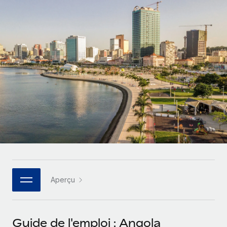
Comparer Remote
pays
Connexion
Gestion des freelances
Nederlands
Examinez notre service par rapport aux autres
Intégrez et gérez vos freelances partout dans le monde
Calculateur de paiement des freelances
Français
Découvrez les devises disponibles et les vitesses de
PEO
CROISSANCE
paiement pour vos freelances internationaux
Sous-traitez les opérations complexes liées à l’emploi
Deutsch
Start-ups
Des solutions agiles et internationales pour les RH et la
APPRENDRE AVEC REMOTE
Español
paie des entreprises en pleine croissance
INFRASTRUCTURE
Recherche et guides
Intégration Remote
Entreprises intermédiaires
Italiano
Intégrez vos RH aux flux de travail en toute simplicité
Études de cas
Développez vos équipes avec des solutions RH sur
mesure
Português (Portugal)
Plateforme
Glossaire RH
Des fonctions RH clés intégrées pour votre équipe
Entreprise
日本語
Checklists et modèles
Les RH à l’international pour les grandes entreprises
Connecter
Nouveau
Aperçu
Descriptions de postes
한국어
Connectez n'importe quel outil d’IA à Remote grâce à
notre MCP
TRAVAILLONS ENSEMBLE
Webinaires
中文（简体）
Guide de l'emploi : Angola
Partenaires stratégiques de la tech
Intégrations