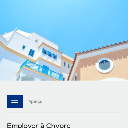
Comparer Remote
pays
Connexion
Gestion des freelances
Nederlands
Examinez notre service par rapport aux autres
Intégrez et gérez vos freelances partout dans le monde
Calculateur de paiement des freelances
Français
Découvrez les devises disponibles et les vitesses de
PEO
CROISSANCE
paiement pour vos freelances internationaux
Sous-traitez les opérations complexes liées à l’emploi
Deutsch
Start-ups
Des solutions agiles et internationales pour les RH et la
APPRENDRE AVEC REMOTE
Español
paie des entreprises en pleine croissance
INFRASTRUCTURE
Recherche et guides
Intégration Remote
Entreprises intermédiaires
Italiano
Intégrez vos RH aux flux de travail en toute simplicité
Études de cas
Développez vos équipes avec des solutions RH sur
mesure
Português (Portugal)
Plateforme
Glossaire RH
Des fonctions RH clés intégrées pour votre équipe
Entreprise
日本語
Checklists et modèles
Les RH à l’international pour les grandes entreprises
Connecter
Nouveau
Aperçu
Descriptions de postes
한국어
Connectez n'importe quel outil d’IA à Remote grâce à
notre MCP
TRAVAILLONS ENSEMBLE
Webinaires
中文（简体）
Employer à Chypre
Partenaires stratégiques de la tech
Intégrations