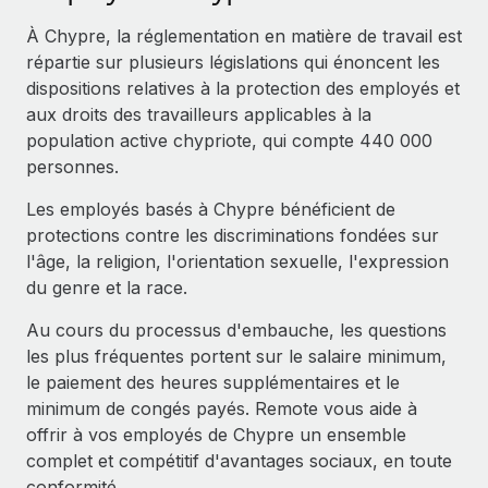
Événements
Intégrez les RH à l’international de manière flexible
Rationalisez vos processus avec des outils essentiels
À Chypre, la réglementation en matière de travail est
Salle de presse
Devenir partenaire
répartie sur plusieurs législations qui énoncent les
Explorez avec nous vos opportunités de partenariat
dispositions relatives à la protection des employés et
SERVICES
Données sur les salaires et les talents
aux droits des travailleurs applicables à la
Demandez aux experts
Remote Build
Bientôt disponible
population active chypriote, qui compte 440 000
Centre de ressources
Recevez des conseils d’experts sur les RH à
Conseil en intégrations et automatisations assistées par
personnes.
l’international et la conformité
l’IA
Obtenir de l’aide
Les employés basés à Chypre bénéficient de
Contrôles d’antécédents
Voir toutes les ressources
protections contre les discriminations fondées sur
Simplifiez vos processus de présélection des
ÉTUDES DE CAS
l'âge, la religion, l'orientation sexuelle, l'expression
candidats
du genre et la race.
BLOG
Remote Watchtower
Au cours du processus d'embauche, les questions
Paie multipays
Gardez un temps d’avance sur les risques en
les plus fréquentes portent sur le salaire minimum,
matière de conformité
le paiement des heures supplémentaires et le
EOR et PEO
minimum de congés payés. Remote vous aide à
Gestion des appareils
Gestion des freelances
offrir à vos employés de Chypre un ensemble
Achetez et suivez vos équipements informatiques
complet et compétitif d'avantages sociaux, en toute
Taxes
dans le monde entier
conformité.