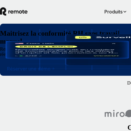
Produits
Maitrisez la conformité RH sans travail
manuel
Remote Watchtower, notre logiciel de conformité, assure une veille des
réels.
Réserver une démo
De
G