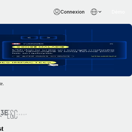
Connexion
Démo
s mesures nécessaires avant que les risques ne deviennent des coûts
te.
st