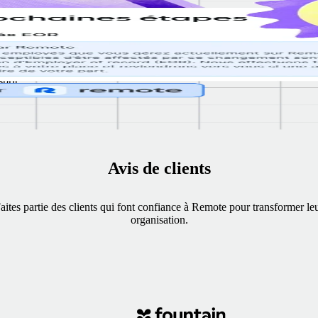
érer
00 %.
al, et
nt de
prit,
.
Avis de clients
aites partie des clients qui font confiance à Remote pour transformer le
organisation.