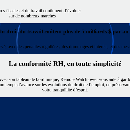
s fiscales et du travail continuent d’évoluer
sur de nombreux marchés
du droit du travail coûtent plus de 5 milliards $ par an
evé, avec des pénalités régulières, des dommages et intérêts, et des mes
La conformité RH, en toute simplicité
vec son tableau de bord unique, Remote Watchtower vous aide à gard
un temps d’avance sur les évolutions du droit de l’emploi, en préservan
votre tranquillité d’esprit.