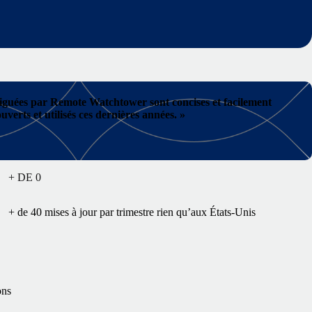
prodiguées par Remote Watchtower sont concises et facilement
erts et utilisés ces dernières années. »
+ DE
0
+ de 40 mises à jour par trimestre rien qu’aux États-Unis
ons