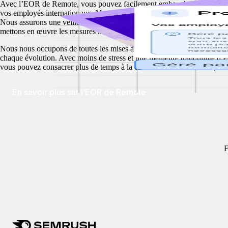
Avec l’EOR de Remote, vous pouvez facilement embaucher, payer et g
vos employés internationaux. Votre entreprise, elle, reste conforme à 1
Nous assurons une veille constante du droit du travail et des affaires loc
mettons en œuvre les mesures nécessaires à votre place.
Nous nous occupons de toutes les mises à jour et vous tenons au coura
chaque évolution. Avec moins de stress et une meilleure tranquillité d’es
vous pouvez consacrer plus de temps à la croissance de votre entreprise
En savoir plus sur l’EOR de Remote
F