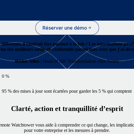
Réserver une démo
 différents, il faudrait être partout à la fois ! Les informations 
n des meilleurs outils de conformité parmi tous ceux que j’ai découv
Richie Allen
| Head of HR Transformation chez Netrio
0
%
95 % des mises à jour sont écartées pour garder les 5 % qui comptent
Clarté, action et tranquillité d’esprit
mote Watchtower vous aide à comprendre ce qui change, les implicati
pour votre entreprise et les mesures à prendre.