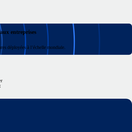
 aux entreprises
ures déployées à l’échelle mondiale.
er
t