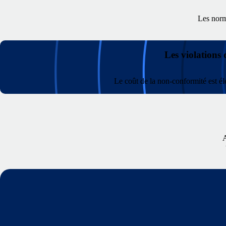
Les norme
Les violations 
Le coût de la non-conformité est él
A