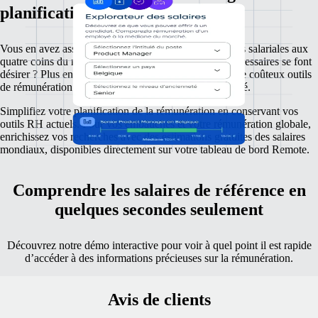
planification de la rémunération
Vous en avez assez de passer au peigne fin les données salariales aux
quatre coins du monde, tandis que les informations nécessaires se font
désirer ? Plus envie de passer tout votre budget dans de coûteux outils
de rémunération de référence ? Tout cela, c'est du passé.
Simplifiez votre planification de la rémunération en conservant vos
outils RH actuels. Pour vos embauches et votre rémunération globale,
enrichissez vos recherches avec des estimations gratuites des salaires
mondiaux, disponibles directement sur votre tableau de bord Remote.
Comprendre les salaires de référence en
quelques secondes seulement
Découvrez notre démo interactive pour voir à quel point il est rapide
d’accéder à des informations précieuses sur la rémunération.
Avis de clients