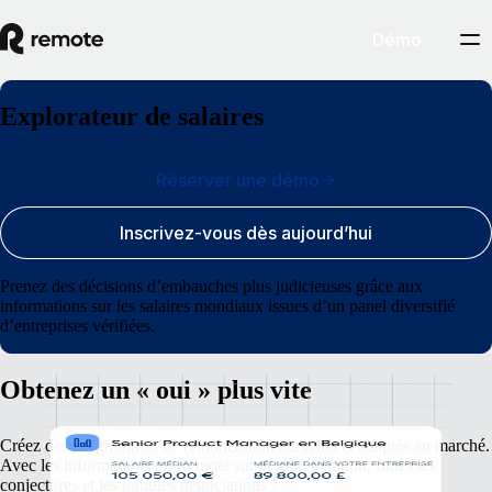
Démo
Explorateur de salaires
Réserver une démo
Inscrivez-vous dès aujourd’hui
Prenez des décisions d’embauches plus judicieuses grâce aux
informations sur les salaires mondiaux issues d’un panel diversifié
d’entreprises vérifiées.
Obtenez un « oui » plus vite
Créez des programmes de rémunération attractifs et adaptés au marché.
Avec les informations de Remote sur la rémunération, finies les
conjectures et les longues négociations !