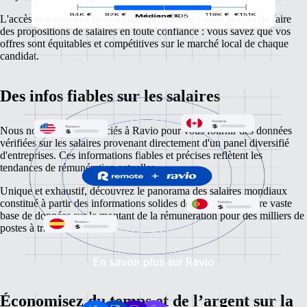
L'accès aux données propriétaires de référence vous permet de faire
des propositions de salaires en toute confiance : vous savez que vos
offres sont équitables et compétitives sur le marché local de chaque
candidat.
Des infos fiables sur les salaires
Nous nous sommes associés à Ravio pour vous fournir des données
vérifiées sur les salaires provenant directement d'un panel diversifié
d'entreprises. Ces informations fiables et précises reflètent les
tendances de rémunération actuelles.
Unique et exhaustif, découvrez le panorama des salaires mondiaux
constitué à partir des informations solides de Ravio et de notre vaste
base de données sur le montant de la rémunération pour des milliers de
postes à travers le monde.
En savoir plus sur Ravio
Économisez du temps et de l’argent sur la