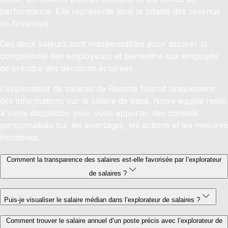
performance. Elle représente ainsi la totalité des revenus
de l’employé.
Ces deux valeurs sont indispensables pour assurer la
compétitivité des employeurs et permettre aux employés
de prendre des décisions éclairées.
L’explorateur de salaires de Remote fournit uniquement
des informations sur le salaire de base. Notre équipe reste
à votre disposition pour vous apporter des conseils
personnalisés sur les avantages, les actions et les mesures
incitatives.
Comment la transparence des salaires est-elle favorisée par l’explorateur
de salaires ?
Puis-je visualiser le salaire médian dans l’explorateur de salaires ?
Comment trouver le salaire annuel d’un poste précis avec l’explorateur de