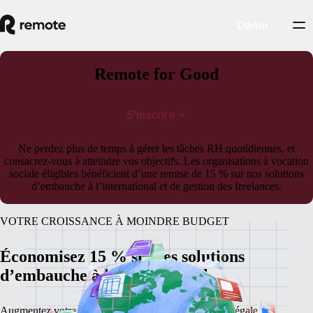
Démo
Remote for Good
S’inscrire
Ne perdez plus de temps à gérer les tâches RH quotidiennes, et
consacrez-vous à atteindre vos objectifs. Les organisations à vocation
sociale éligibles bénéficient d’une remise de 15 % sur nos solutions
d’embauche à l’international et de gestion des freelances.
VOTRE CROISSANCE À MOINDRE BUDGET
Économisez 15 % sur les solutions
d’embauche à l’international
Augmentez votre impact, mais pas vos tâches RH et légales.