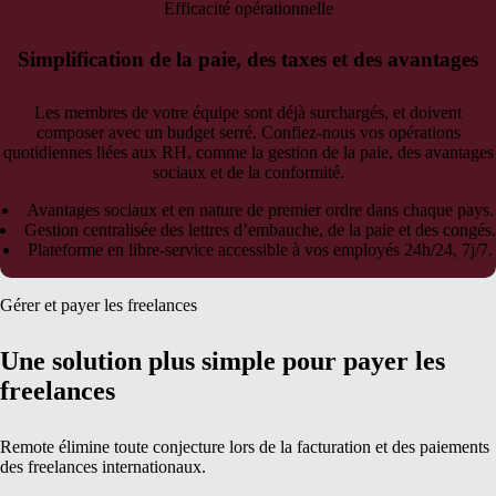
Efficacité opérationnelle
Simplification de la paie, des taxes et des avantages
Les membres de votre équipe sont déjà surchargés, et doivent
composer avec un budget serré. Confiez-nous vos opérations
quotidiennes liées aux RH, comme la gestion de la paie, des avantages
sociaux et de la conformité.
Avantages sociaux et en nature de premier ordre dans chaque pays.
Gestion centralisée des lettres d’embauche, de la paie et des congés.
Plateforme en libre-service accessible à vos employés 24h/24, 7j/7.
Gérer et payer les freelances
Une solution plus simple pour payer les
freelances
Remote élimine toute conjecture lors de la facturation et des paiements
des freelances internationaux.