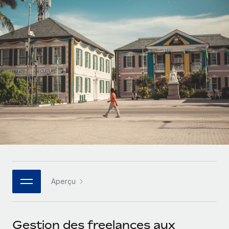
Gestion des freelances
Comparer Remote
pays
Connexion
Intégrez et gérez vos freelances partout dans le monde
Nederlands
Examinez notre service par rapport aux autres
Calculateur de paiement des freelances
PEO
Français
Découvrez les devises disponibles et les vitesses de
Sous-traitez les opérations complexes liées à l’emploi
CROISSANCE
paiement pour vos freelances internationaux
Deutsch
Start-ups
Des solutions agiles et internationales pour les RH et la
INFRASTRUCTURE
APPRENDRE AVEC REMOTE
Español
paie des entreprises en pleine croissance
Intégration Remote
Recherche et guides
Intégrez vos RH aux flux de travail en toute simplicité
Entreprises intermédiaires
Italiano
Études de cas
Développez vos équipes avec des solutions RH sur
Plateforme
mesure
Português (Portugal)
Des fonctions RH clés intégrées pour votre équipe
Glossaire RH
Entreprise
Connecter
Nouveau
日本語
Checklists et modèles
Les RH à l’international pour les grandes entreprises
Connectez n'importe quel outil d’IA à Remote grâce à
Aperçu
Descriptions de postes
한국어
notre MCP
TRAVAILLONS ENSEMBLE
Webinaires
Intégrations
中文（简体）
Gestion des freelances aux
Partenaires stratégiques de la tech
Rationalisez vos processus avec des outils essentiels