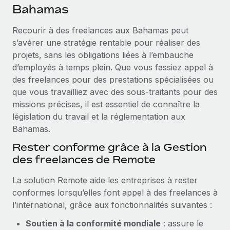
Événements
Bahamas
Intégrez les RH à l’international de manière flexible
Salle de presse
Devenir partenaire
Recourir à des freelances aux Bahamas peut
SERVICES
Explorez avec nous vos opportunités de partenariat
s’avérer une stratégie rentable pour réaliser des
Données sur les salaires et les talents
Demandez aux experts
projets, sans les obligations liées à l’embauche
Recevez des conseils d’experts sur les RH à
Remote Build
Bientôt disponible
d’employés à temps plein. Que vous fassiez appel à
Centre de ressources
l’international et la conformité
Conseil en intégrations et automatisations assistées par
des freelances pour des prestations spécialisées ou
l’IA
Obtenir de l’aide
que vous travailliez avec des sous‑traitants pour des
Contrôles d’antécédents
missions précises, il est essentiel de connaître la
Simplifiez vos processus de présélection des
Voir toutes les ressources
législation du travail et la réglementation aux
candidats
ÉTUDES DE CAS
Bahamas.
Remote Watchtower
BLOG
Rester conforme grâce à la Gestion
Gardez un temps d’avance sur les risques en
des freelances de Remote
Paie multipays
matière de conformité
La solution Remote aide les entreprises à rester
EOR et PEO
Gestion des appareils
conformes lorsqu’elles font appel à des freelances à
Gestion des freelances
Achetez et suivez vos équipements informatiques
l’international, grâce aux fonctionnalités suivantes :
dans le monde entier
Taxes
Soutien à la conformité mondiale
: assure le