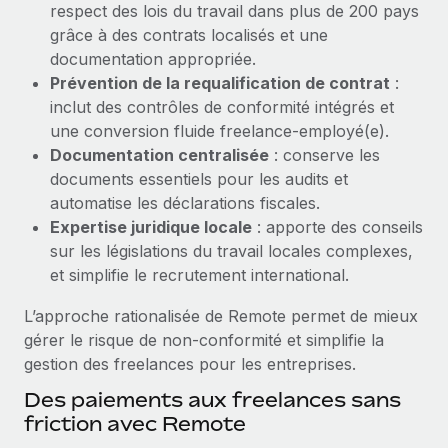
respect des lois du travail dans plus de 200 pays
Création d’entité
Explorer le blog
grâce à des contrats localisés et une
Établissez des entités rapidement et en toute
documentation appropriée.
conformité
Prévention de la requalification de contrat
:
BLOG
Mobilité et déménagement international
inclut des contrôles de conformité intégrés et
Organisez facilement le déménagement de vos
une conversion fluide freelance-employé(e).
Mises à jour des produits de Remote :
employés
Documentation centralisée
: conserve les
Intégrations Gusto et Xero et Gestion des
freelances Plus
documents essentiels pour les audits et
Avantages sociaux
automatise les déclarations fiscales.
Remote a toujours pour mission d'aider les entreprises de
Gérez facilement les avantages sociaux
Expertise juridique locale
: apporte des conseils
toute taille à embaucher, gérer et payer...
sur les législations du travail locales complexes,
En savoir plus
et simplifie le recrutement international.
L’approche rationalisée de Remote permet de mieux
gérer le risque de non-conformité et simplifie la
Comment Phiture gère ses 55 employés
gestion des freelances pour les entreprises.
répartis dans 19 pays grâce à Remote
Des paiements aux freelances sans
Phiture, un leader notable du conseil en matière de
friction avec Remote
croissance mobile internationale, encourage les...