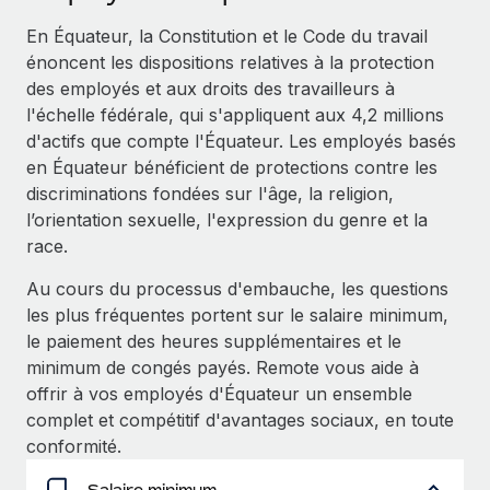
Événements
Intégrez les RH à l’international de manière flexible
En Équateur, la Constitution et le Code du travail
Salle de presse
Devenir partenaire
énoncent les dispositions relatives à la protection
SERVICES
Explorez avec nous vos opportunités de partenariat
des employés et aux droits des travailleurs à
Données sur les salaires et les talents
Demandez aux experts
l'échelle fédérale, qui s'appliquent aux 4,2 millions
Recevez des conseils d’experts sur les RH à
Remote Build
Bientôt disponible
d'actifs que compte l'Équateur. Les employés basés
Centre de ressources
l’international et la conformité
Conseil en intégrations et automatisations assistées par
en Équateur bénéficient de protections contre les
l’IA
Obtenir de l’aide
discriminations fondées sur l'âge, la religion,
Contrôles d’antécédents
l’orientation sexuelle, l'expression du genre et la
Simplifiez vos processus de présélection des
Voir toutes les ressources
race.
candidats
ÉTUDES DE CAS
Au cours du processus d'embauche, les questions
Remote Watchtower
BLOG
les plus fréquentes portent sur le salaire minimum,
Gardez un temps d’avance sur les risques en
Paie multipays
le paiement des heures supplémentaires et le
matière de conformité
minimum de congés payés. Remote vous aide à
EOR et PEO
offrir à vos employés d'Équateur un ensemble
Gestion des appareils
complet et compétitif d'avantages sociaux, en toute
Gestion des freelances
Achetez et suivez vos équipements informatiques
conformité.
dans le monde entier
Taxes
Salaire minimum