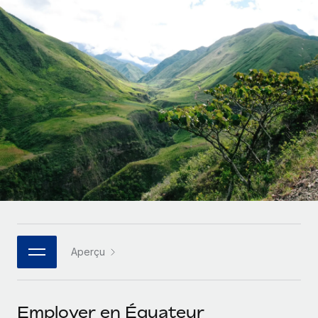
Gestion des freelances
Comparer Remote
pays
Connexion
Intégrez et gérez vos freelances partout dans le monde
Nederlands
Examinez notre service par rapport aux autres
Calculateur de paiement des freelances
PEO
Français
Découvrez les devises disponibles et les vitesses de
Sous-traitez les opérations complexes liées à l’emploi
CROISSANCE
paiement pour vos freelances internationaux
Deutsch
Start-ups
Des solutions agiles et internationales pour les RH et la
INFRASTRUCTURE
APPRENDRE AVEC REMOTE
Español
paie des entreprises en pleine croissance
Intégration Remote
Recherche et guides
Intégrez vos RH aux flux de travail en toute simplicité
Entreprises intermédiaires
Italiano
Études de cas
Développez vos équipes avec des solutions RH sur
Plateforme
mesure
Português (Portugal)
Des fonctions RH clés intégrées pour votre équipe
Glossaire RH
Entreprise
Connecter
Nouveau
日本語
Checklists et modèles
Les RH à l’international pour les grandes entreprises
Connectez n'importe quel outil d’IA à Remote grâce à
Aperçu
Descriptions de postes
한국어
notre MCP
TRAVAILLONS ENSEMBLE
Webinaires
Intégrations
中文（简体）
Employer en Équateur
Partenaires stratégiques de la tech
Rationalisez vos processus avec des outils essentiels