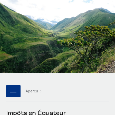
Gestion des freelances
Comparer Remote
pays
Connexion
Intégrez et gérez vos freelances partout dans le monde
Nederlands
Examinez notre service par rapport aux autres
Calculateur de paiement des freelances
PEO
Français
Découvrez les devises disponibles et les vitesses de
Sous-traitez les opérations complexes liées à l’emploi
CROISSANCE
paiement pour vos freelances internationaux
Deutsch
Start-ups
Des solutions agiles et internationales pour les RH et la
INFRASTRUCTURE
APPRENDRE AVEC REMOTE
Español
paie des entreprises en pleine croissance
Intégration Remote
Recherche et guides
Intégrez vos RH aux flux de travail en toute simplicité
Entreprises intermédiaires
Italiano
Études de cas
Développez vos équipes avec des solutions RH sur
Plateforme
mesure
Português (Portugal)
Des fonctions RH clés intégrées pour votre équipe
Glossaire RH
Entreprise
Connecter
Nouveau
日本語
Checklists et modèles
Les RH à l’international pour les grandes entreprises
Connectez n'importe quel outil d’IA à Remote grâce à
Aperçu
Descriptions de postes
한국어
notre MCP
TRAVAILLONS ENSEMBLE
Webinaires
Intégrations
中文（简体）
Impôts en Équateur
Partenaires stratégiques de la tech
Rationalisez vos processus avec des outils essentiels