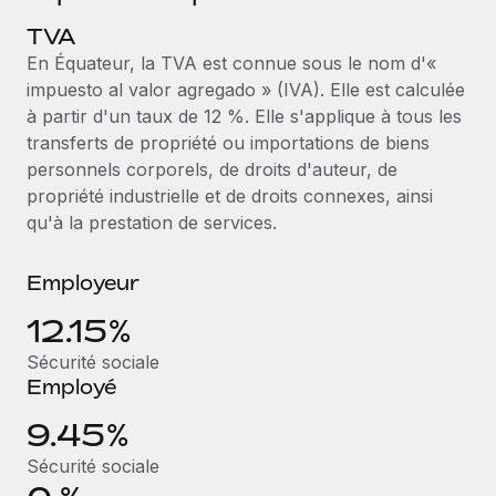
Événements
Intégrez les RH à l’international de manière flexible
TVA
Salle de presse
Devenir partenaire
En Équateur, la TVA est connue sous le nom d'«
SERVICES
Explorez avec nous vos opportunités de partenariat
impuesto al valor agregado » (IVA). Elle est calculée
Données sur les salaires et les talents
Demandez aux experts
à partir d'un taux de 12 %. Elle s'applique à tous les
Recevez des conseils d’experts sur les RH à
Remote Build
Bientôt disponible
transferts de propriété ou importations de biens
Centre de ressources
l’international et la conformité
Conseil en intégrations et automatisations assistées par
personnels corporels, de droits d'auteur, de
l’IA
Obtenir de l’aide
propriété industrielle et de droits connexes, ainsi
Contrôles d’antécédents
qu'à la prestation de services.
Simplifiez vos processus de présélection des
Voir toutes les ressources
candidats
ÉTUDES DE CAS
Employeur
Remote Watchtower
BLOG
Comment Weaviate, l'as de l'IA, a développé
12.15%
ses effectifs de 120 % avec Remote
Gardez un temps d’avance sur les risques en
Paie multipays
matière de conformité
Sécurité sociale
Weaviate en bref Weaviate crée des infrastructures open
Employé
EOR et PEO
source et AI-first. Sa mission est...
Gestion des appareils
9.45%
Gestion des freelances
Achetez et suivez vos équipements informatiques
En savoir plus
dans le monde entier
Sécurité sociale
Taxes