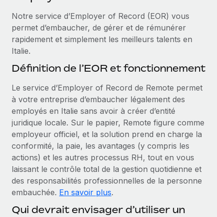
Événements
Intégrez les RH à l’international de manière flexible
Notre service d’Employer of Record (EOR) vous
Salle de presse
Devenir partenaire
permet d’embaucher, de gérer et de rémunérer
SERVICES
Explorez avec nous vos opportunités de partenariat
rapidement et simplement les meilleurs talents en
Données sur les salaires et les talents
Demandez aux experts
Italie.
Recevez des conseils d’experts sur les RH à
Remote Build
Bientôt disponible
Centre de ressources
Définition de l’EOR et fonctionnement
l’international et la conformité
Conseil en intégrations et automatisations assistées par
l’IA
Obtenir de l’aide
Le service d’Employer of Record de Remote permet
Contrôles d’antécédents
à votre entreprise d’embaucher légalement des
Simplifiez vos processus de présélection des
Voir toutes les ressources
employés en Italie sans avoir à créer d’entité
candidats
ÉTUDES DE CAS
juridique locale. Sur le papier, Remote figure comme
employeur officiel, et la solution prend en charge la
Remote Watchtower
BLOG
conformité, la paie, les avantages (y compris les
Gardez un temps d’avance sur les risques en
Paie multipays
actions) et les autres processus RH, tout en vous
matière de conformité
laissant le contrôle total de la gestion quotidienne et
EOR et PEO
Gestion des appareils
des responsabilités professionnelles de la personne
Gestion des freelances
Achetez et suivez vos équipements informatiques
embauchée.
En savoir plus
.
dans le monde entier
Qui devrait envisager d’utiliser un
Taxes