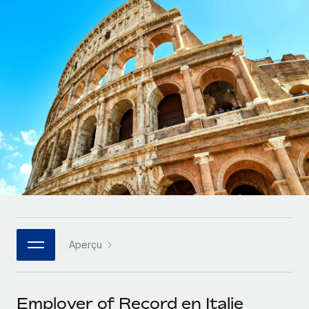
Gestion des freelances
Comparer Remote
pays
Connexion
Intégrez et gérez vos freelances partout dans le monde
Nederlands
Examinez notre service par rapport aux autres
Calculateur de paiement des freelances
PEO
Français
Découvrez les devises disponibles et les vitesses de
Sous-traitez les opérations complexes liées à l’emploi
CROISSANCE
paiement pour vos freelances internationaux
Deutsch
Start-ups
Des solutions agiles et internationales pour les RH et la
INFRASTRUCTURE
APPRENDRE AVEC REMOTE
Español
paie des entreprises en pleine croissance
Intégration Remote
Recherche et guides
Intégrez vos RH aux flux de travail en toute simplicité
Entreprises intermédiaires
Italiano
Études de cas
Développez vos équipes avec des solutions RH sur
Plateforme
mesure
Português (Portugal)
Des fonctions RH clés intégrées pour votre équipe
Glossaire RH
Entreprise
Connecter
Nouveau
日本語
Checklists et modèles
Les RH à l’international pour les grandes entreprises
Connectez n'importe quel outil d’IA à Remote grâce à
Aperçu
Descriptions de postes
한국어
notre MCP
TRAVAILLONS ENSEMBLE
Webinaires
Intégrations
中文（简体）
Employer of Record en Italie
Partenaires stratégiques de la tech
Rationalisez vos processus avec des outils essentiels