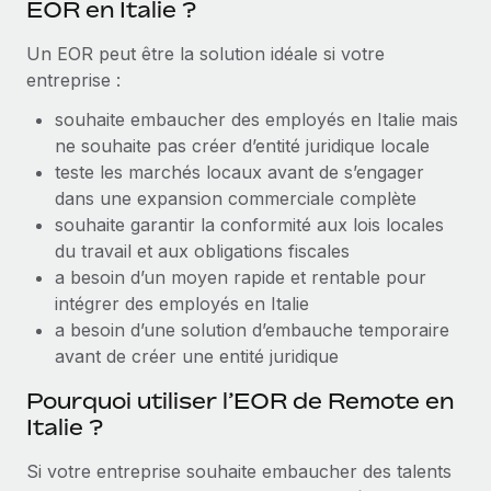
EOR en Italie ?
Création d’entité
Explorer le blog
Établissez des entités rapidement et en toute
Un EOR peut être la solution idéale si votre
conformité
entreprise :
BLOG
Mobilité et déménagement international
souhaite embaucher des employés en Italie mais
Organisez facilement le déménagement de vos
ne souhaite pas créer d’entité juridique locale
Mises à jour des produits de Remote :
employés
teste les marchés locaux avant de s’engager
Intégrations Gusto et Xero et Gestion des
freelances Plus
dans une expansion commerciale complète
Avantages sociaux
souhaite garantir la conformité aux lois locales
Remote a toujours pour mission d'aider les entreprises de
Gérez facilement les avantages sociaux
du travail et aux obligations fiscales
toute taille à embaucher, gérer et payer...
a besoin d’un moyen rapide et rentable pour
En savoir plus
intégrer des employés en Italie
a besoin d’une solution d’embauche temporaire
avant de créer une entité juridique
Comment Phiture gère ses 55 employés
Pourquoi utiliser l’EOR de Remote en
répartis dans 19 pays grâce à Remote
Italie ?
Phiture, un leader notable du conseil en matière de
croissance mobile internationale, encourage les...
Si votre entreprise souhaite embaucher des talents