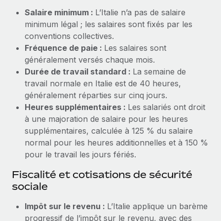
Création d’entité
Salaire minimum :
L’Italie n’a pas de salaire
Explorer le blog
Établissez des entités rapidement et en toute
minimum légal ; les salaires sont fixés par les
conformité
conventions collectives.
BLOG
Fréquence de paie :
Les salaires sont
Mobilité et déménagement international
généralement versés chaque mois.
Organisez facilement le déménagement de vos
Mises à jour des produits de Remote :
Durée de travail standard :
La semaine de
employés
Intégrations Gusto et Xero et Gestion des
travail normale en Italie est de 40 heures,
freelances Plus
généralement réparties sur cinq jours.
Avantages sociaux
Remote a toujours pour mission d'aider les entreprises de
Heures supplémentaires :
Les salariés ont droit
Gérez facilement les avantages sociaux
toute taille à embaucher, gérer et payer...
à une majoration de salaire pour les heures
supplémentaires, calculée à 125 % du salaire
En savoir plus
normal pour les heures additionnelles et à 150 %
pour le travail les jours fériés.
Comment Phiture gère ses 55 employés
Fiscalité et cotisations de sécurité
répartis dans 19 pays grâce à Remote
sociale
Phiture, un leader notable du conseil en matière de
Impôt sur le revenu :
L’Italie applique un barème
croissance mobile internationale, encourage les...
progressif de l’impôt sur le revenu, avec des