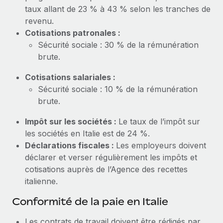
En savoir plus
taux allant de 23 % à 43 % selon les tranches de
revenu.
Cotisations patronales :
Sécurité sociale : 30 % de la rémunération
brute.
Cotisations salariales :
Sécurité sociale : 10 % de la rémunération
brute.
Impôt sur les sociétés :
Le taux de l’impôt sur
les sociétés en Italie est de 24 %.
Déclarations fiscales :
Les employeurs doivent
déclarer et verser régulièrement les impôts et
cotisations auprès de l’Agence des recettes
italienne.
Conformité de la paie en Italie
Les contrats de travail doivent être rédigés par