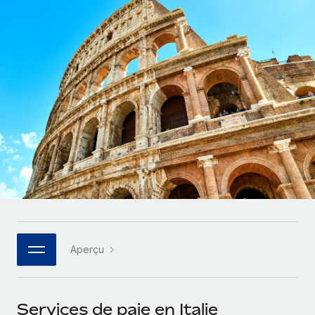
Gestion des freelances
Comparer Remote
pays
Connexion
Intégrez et gérez vos freelances partout dans le monde
Nederlands
Examinez notre service par rapport aux autres
Calculateur de paiement des freelances
PEO
Français
Découvrez les devises disponibles et les vitesses de
Sous-traitez les opérations complexes liées à l’emploi
CROISSANCE
paiement pour vos freelances internationaux
Deutsch
Start-ups
Des solutions agiles et internationales pour les RH et la
INFRASTRUCTURE
APPRENDRE AVEC REMOTE
Español
paie des entreprises en pleine croissance
Intégration Remote
Recherche et guides
Intégrez vos RH aux flux de travail en toute simplicité
Entreprises intermédiaires
Italiano
Études de cas
Développez vos équipes avec des solutions RH sur
Plateforme
mesure
Português (Portugal)
Des fonctions RH clés intégrées pour votre équipe
Glossaire RH
Entreprise
Connecter
Nouveau
日本語
Checklists et modèles
Les RH à l’international pour les grandes entreprises
Connectez n'importe quel outil d’IA à Remote grâce à
Aperçu
Descriptions de postes
한국어
notre MCP
TRAVAILLONS ENSEMBLE
Webinaires
Intégrations
中文（简体）
Services de paie en Italie
Partenaires stratégiques de la tech
Rationalisez vos processus avec des outils essentiels