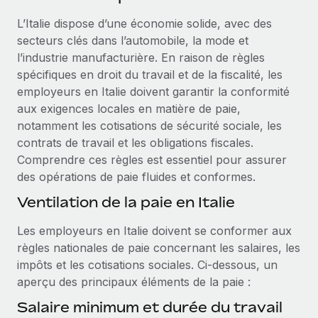
Événements
Intégrez les RH à l’international de manière flexible
L’Italie dispose d’une économie solide, avec des
Salle de presse
Devenir partenaire
secteurs clés dans l’automobile, la mode et
SERVICES
Explorez avec nous vos opportunités de partenariat
l’industrie manufacturière. En raison de règles
Données sur les salaires et les talents
Demandez aux experts
spécifiques en droit du travail et de la fiscalité, les
Recevez des conseils d’experts sur les RH à
Remote Build
Bientôt disponible
employeurs en Italie doivent garantir la conformité
Centre de ressources
l’international et la conformité
Conseil en intégrations et automatisations assistées par
aux exigences locales en matière de paie,
l’IA
Obtenir de l’aide
notamment les cotisations de sécurité sociale, les
Contrôles d’antécédents
contrats de travail et les obligations fiscales.
Simplifiez vos processus de présélection des
Voir toutes les ressources
Comprendre ces règles est essentiel pour assurer
candidats
ÉTUDES DE CAS
des opérations de paie fluides et conformes.
Remote Watchtower
BLOG
Ventilation de la paie en Italie
Gardez un temps d’avance sur les risques en
Paie multipays
Les employeurs en Italie doivent se conformer aux
matière de conformité
règles nationales de paie concernant les salaires, les
EOR et PEO
Gestion des appareils
impôts et les cotisations sociales. Ci‑dessous, un
Gestion des freelances
Achetez et suivez vos équipements informatiques
aperçu des principaux éléments de la paie :
dans le monde entier
Salaire minimum et durée du travail
Taxes