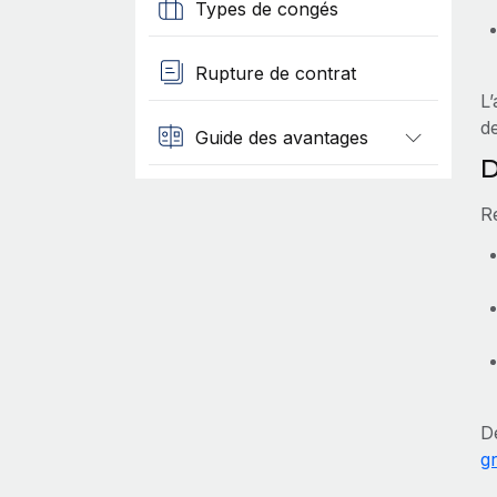
Types de congés
Rupture de contrat
L’
d
Guide des avantages
D
R
D
g