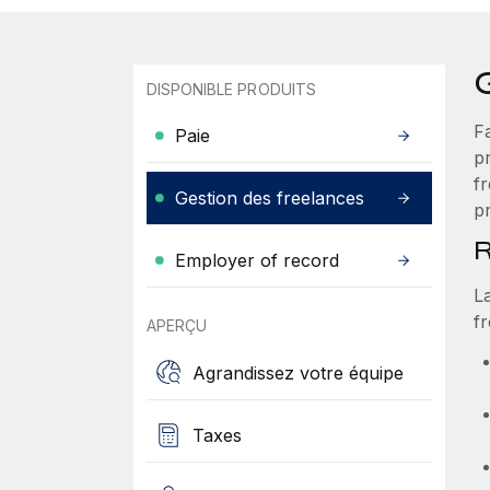
DISPONIBLE PRODUITS
F
Paie
pr
f
Gestion des freelances
pr
R
Employer of record
L
fr
APERÇU
Agrandissez votre équipe
Taxes