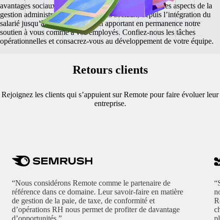
avantages sociaux. Nous prenons en charge chacun des aspects de la
gestion administrative des avantages sociaux, depuis l’intégration du
salarié jusqu’à son départ, tout en apportant en permanence notre
soutien à vous comme à vos employés.
Confiez-nous les tâches
opérationnelles et consacrez-vous au développement de votre équipe.
Retours clients
Rejoignez les clients qui s’appuient sur Remote pour faire évoluer leur
entreprise.
“Nous considérons Remote comme le partenaire de
“
référence dans ce domaine. Leur savoir-faire en matière
n
de gestion de la paie, de taxe, de conformité et
R
d’opérations RH nous permet de profiter de davantage
c
d’opportunités.”
p