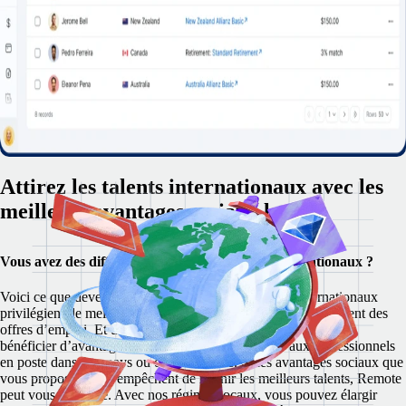
Attirez les talents internationaux avec les
meilleurs avantages sociaux locaux
Vous avez des difficultés à attirer des talents internationaux ?
Voici ce que devez savoir : 60 % des collaborateurs internationaux
privilégient de meilleurs avantages sociaux lorsqu’ils choisissent des
offres d’emploi. Et une proportion énorme de 67 % s’attend à
bénéficier d’avantages à la hauteur de ceux offerts aux professionnels
en poste dans leur pays ou dans leur ville.
Si les avantages sociaux que
vous proposez vous empêchent de retenir les meilleurs talents, Remote
peut vous être utile.
Avec nos régimes locaux, vous pouvez élargir