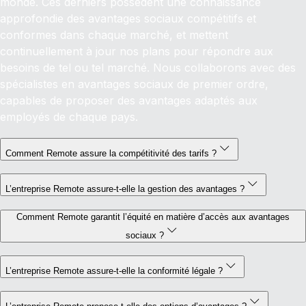
monde. Ces derniers possèdent une connaissance
approfondie des avantages sociaux compétitifs et
conformes dans chaque marché, et mettent
continuellement à jour nos plans pour répondre aux
besoins de tel ou tel marché. Nous collaborons avec des
spécialistes en avantages sociaux de premier ordre,
capables de proposer des avantages adaptés aux
employés de chaque pays.
Comment Remote assure la compétitivité des tarifs ?
L’entreprise Remote assure-t-elle la gestion des avantages ?
Comment Remote garantit l’équité en matière d’accès aux avantages
sociaux ?
L’entreprise Remote assure-t-elle la conformité légale ?