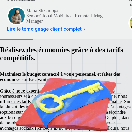
no
Maria Shkaruppa
Senior Global Mobility et Remote Hiring
Manager
Lire le témoignage client complet
Réalisez des économies grâce à des tarifs
compétitifs.
Maximisez le budget consacré à votre personnel, et faites des
économies sur les avantages sociaux
Grâce à notre expertise locale, à des relations solides avec nos
fournisseurs et à d’importants effectifs dédiés à chaque marché, nous
offrons des tarifs compétitifs, sans aucun compromis sur la qualité.
Sur
la plupart des marchés, nous proposons différents niveaux d’avantages
(options standard ou premium, par exemple), de manière à répondre
aux besoins de nos clients et à s’adapter à leurs budgets. De plus, dans
de nombreux pays, les clients ne sont pas tenus de proposer les
avantages sociaux Remote s’ils ne le souhaitent pas.
Par ailleurs, nous