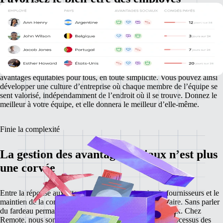
Le bien-être des employés est un facteur essentiel pour améliorer leur
satisfaction au travail, leur productivité et leur fidélisation.
C’est
pourquoi Remote propose des régimes d’avantages sociaux complets,
qui fournissent à votre équipe mondiale un accès à un soutien de
qualité ainsi qu’aux ressources dont elle a besoin.
Nos programmes
locaux et notre couverture mondiale vous permettent de garantir des
avantages équitables pour tous, en toute simplicité. Vous pouvez ainsi
développer une culture d’entreprise où chaque membre de l’équipe se
sent valorisé, indépendamment de l’endroit où il se trouve.
Donnez le
meilleur à votre équipe, et elle donnera le meilleur d’elle-même.
Finie la complexité
La gestion des avantages sociaux n’est plus
une corvée
Entre la réponse aux attentes locales, la recherche de fournisseurs et le
maintien de la conformité, il peut y avoir beaucoup à faire. Sans parler
du fardeau permanent de la gestion des avantages sociaux.
Chez
Remote, nous sommes là pour simplifier la totalité du processus des