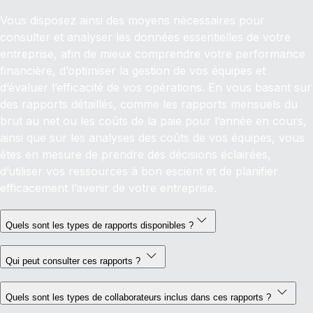
Vous disposez ainsi des moyens nécessaires pour
consulter et analyser les données essentielles de votre
entreprise, afin de mieux comprendre votre performance
financière, d’optimiser la gestion de vos équipes et
d’évaluer l’efficacité de vos opérations. En vous basant sur
des rapports détaillés, comme les rapports mensuels du
brut au net ou les coûts de la paie pour l’année en cours,
ainsi que sur les analyses des coûts de vos équipes, vous
êtes en mesure de prendre des décisions éclairées,
d’utiliser vos ressources à bon escient et de planifier
efficacement l’avenir de votre entreprise.
Quels sont les types de rapports disponibles ?
Qui peut consulter ces rapports ?
Quels sont les types de collaborateurs inclus dans ces rapports ?