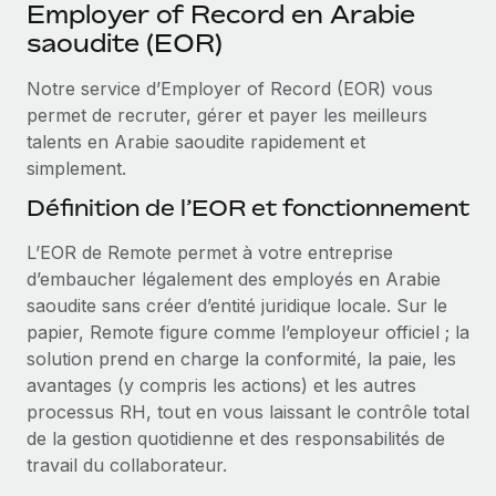
Événements
Employer of Record en Arabie
Intégrez les RH à l’international de manière flexible
saoudite (EOR)
Salle de presse
Devenir partenaire
SERVICES
Notre service d’Employer of Record (EOR) vous
Explorez avec nous vos opportunités de partenariat
Données sur les salaires et les talents
Demandez aux experts
permet de recruter, gérer et payer les meilleurs
Recevez des conseils d’experts sur les RH à
Remote Build
Bientôt disponible
talents en Arabie saoudite rapidement et
Centre de ressources
l’international et la conformité
Conseil en intégrations et automatisations assistées par
simplement.
l’IA
Obtenir de l’aide
Définition de l’EOR et fonctionnement
Contrôles d’antécédents
Simplifiez vos processus de présélection des
Voir toutes les ressources
L’EOR de Remote permet à votre entreprise
candidats
ÉTUDES DE CAS
d’embaucher légalement des employés en Arabie
saoudite sans créer d’entité juridique locale. Sur le
Remote Watchtower
BLOG
papier, Remote figure comme l’employeur officiel ; la
Gardez un temps d’avance sur les risques en
Paie multipays
solution prend en charge la conformité, la paie, les
matière de conformité
avantages (y compris les actions) et les autres
EOR et PEO
Gestion des appareils
processus RH, tout en vous laissant le contrôle total
Gestion des freelances
Achetez et suivez vos équipements informatiques
de la gestion quotidienne et des responsabilités de
dans le monde entier
travail du collaborateur.
Taxes