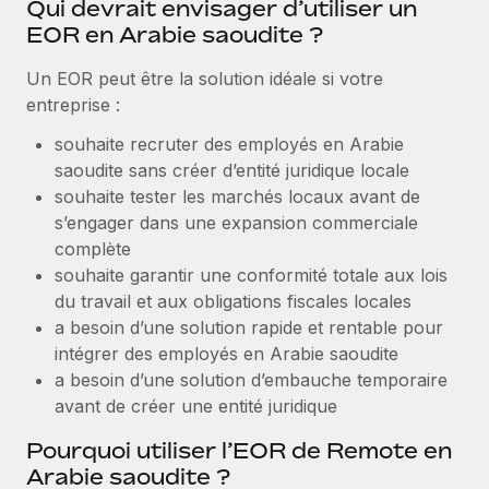
Qui devrait envisager d’utiliser un
Création d’entité
Explorer le blog
EOR en Arabie saoudite ?
Établissez des entités rapidement et en toute
conformité
Un EOR peut être la solution idéale si votre
BLOG
entreprise :
Mobilité et déménagement international
Organisez facilement le déménagement de vos
souhaite recruter des employés en Arabie
Mises à jour des produits de Remote :
employés
saoudite sans créer d’entité juridique locale
Intégrations Gusto et Xero et Gestion des
freelances Plus
souhaite tester les marchés locaux avant de
Avantages sociaux
s’engager dans une expansion commerciale
Remote a toujours pour mission d'aider les entreprises de
Gérez facilement les avantages sociaux
complète
toute taille à embaucher, gérer et payer...
souhaite garantir une conformité totale aux lois
En savoir plus
du travail et aux obligations fiscales locales
a besoin d’une solution rapide et rentable pour
intégrer des employés en Arabie saoudite
Comment Phiture gère ses 55 employés
a besoin d’une solution d’embauche temporaire
répartis dans 19 pays grâce à Remote
avant de créer une entité juridique
Phiture, un leader notable du conseil en matière de
Pourquoi utiliser l’EOR de Remote en
croissance mobile internationale, encourage les...
Arabie saoudite ?