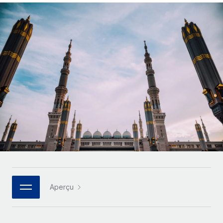
Gestion des freelances
Comparer Remote
pays
Connexion
Intégrez et gérez vos freelances partout dans le monde
Nederlands
Examinez notre service par rapport aux autres
Calculateur de paiement des freelances
PEO
Français
Découvrez les devises disponibles et les vitesses de
Sous-traitez les opérations complexes liées à l’emploi
CROISSANCE
paiement pour vos freelances internationaux
Deutsch
Start-ups
Des solutions agiles et internationales pour les RH et la
INFRASTRUCTURE
APPRENDRE AVEC REMOTE
Español
paie des entreprises en pleine croissance
Intégration Remote
Recherche et guides
Intégrez vos RH aux flux de travail en toute simplicité
Entreprises intermédiaires
Italiano
Études de cas
Développez vos équipes avec des solutions RH sur
Plateforme
mesure
Português (Portugal)
Des fonctions RH clés intégrées pour votre équipe
Glossaire RH
Entreprise
Connecter
Nouveau
日本語
Checklists et modèles
Les RH à l’international pour les grandes entreprises
Connectez n'importe quel outil d’IA à Remote grâce à
Descriptions de postes
한국어
notre MCP
Aperçu
TRAVAILLONS ENSEMBLE
Webinaires
Intégrations
中文（简体）
Partenaires stratégiques de la tech
Rationalisez vos processus avec des outils essentiels