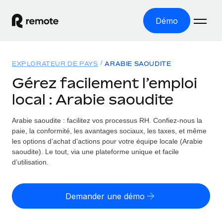
Démo
Accueil
EXPLORATEUR DE PAYS
ARABIE SAOUDITE
Les produits
Gérez facilement l’emploi
local : Arabie saoudite
Solutions
EMPLOI À L’INTERNATIONAL
Paie multipays
Arabie saoudite : facilitez vos processus RH.
Confiez-nous la
Ressources
COUVERTURE MONDIALE
Gérez la paie facilement et en toute conformité
paie, la conformité, les avantages sociaux, les taxes, et même
Explorateur de pays
les options d’achat d’actions pour votre équipe locale (Arabie
Tarification
OUTILS & CALCULATEURS
Employer of record
saoudite). Le tout, via une plateforme unique et facile
Toutes les informations sur l’emploi à l’international,
Développez-vous à l’international sans frais liés aux
d’utilisation.
Outil de calcul du risque de requalification de
pays par pays
entités
contrat
Explorateur des États-Unis (par État)
Évaluez le risque de requalification de contrat par pays
Français
Pilotage 360 des freelances
Demander une démo
Simplifiez l’embauche à travers les différents États des
Sollicitez vos freelances en toute conformité part
Calculateur du coût des employés
États-Unis
English
Calculez le coût total des employés dans n’importe quel