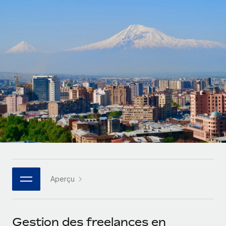
Gestion des freelances
Comparer Remote
pays
Connexion
Intégrez et gérez vos freelances partout dans le monde
Nederlands
Examinez notre service par rapport aux autres
Calculateur de paiement des freelances
PEO
Français
Découvrez les devises disponibles et les vitesses de
Sous-traitez les opérations complexes liées à l’emploi
CROISSANCE
paiement pour vos freelances internationaux
Deutsch
Start-ups
Des solutions agiles et internationales pour les RH et la
INFRASTRUCTURE
APPRENDRE AVEC REMOTE
Español
paie des entreprises en pleine croissance
Intégration Remote
Recherche et guides
Intégrez vos RH aux flux de travail en toute simplicité
Entreprises intermédiaires
Italiano
Études de cas
Développez vos équipes avec des solutions RH sur
Plateforme
mesure
Português (Portugal)
Des fonctions RH clés intégrées pour votre équipe
Glossaire RH
Entreprise
Connecter
Nouveau
日本語
Checklists et modèles
Les RH à l’international pour les grandes entreprises
Connectez n'importe quel outil d’IA à Remote grâce à
Aperçu
Descriptions de postes
한국어
notre MCP
TRAVAILLONS ENSEMBLE
Webinaires
Intégrations
中文（简体）
Gestion des freelances en
Partenaires stratégiques de la tech
Rationalisez vos processus avec des outils essentiels