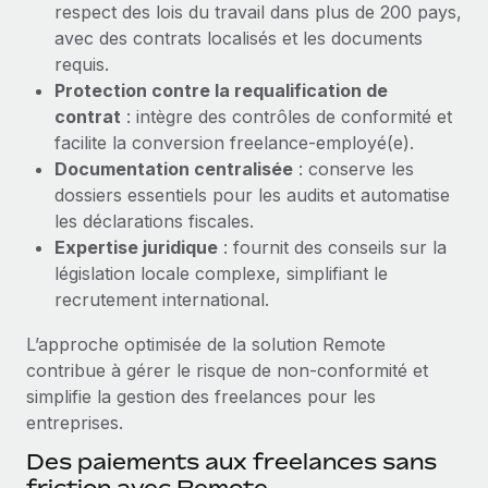
respect des lois du travail dans plus de 200 pays,
Création d’entité
Explorer le blog
avec des contrats localisés et les documents
Établissez des entités rapidement et en toute
requis.
conformité
Protection contre la requalification de
BLOG
Mobilité et déménagement international
contrat
: intègre des contrôles de conformité et
Organisez facilement le déménagement de vos
facilite la conversion freelance-employé(e).
Mises à jour des produits de Remote :
employés
Documentation centralisée
: conserve les
Intégrations Gusto et Xero et Gestion des
freelances Plus
dossiers essentiels pour les audits et automatise
Avantages sociaux
les déclarations fiscales.
Remote a toujours pour mission d'aider les entreprises de
Gérez facilement les avantages sociaux
Expertise juridique
: fournit des conseils sur la
toute taille à embaucher, gérer et payer...
législation locale complexe, simplifiant le
En savoir plus
recrutement international.
L’approche optimisée de la solution Remote
contribue à gérer le risque de non‑conformité et
Comment Phiture gère ses 55 employés
simplifie la gestion des freelances pour les
répartis dans 19 pays grâce à Remote
entreprises.
Phiture, un leader notable du conseil en matière de
Des paiements aux freelances sans
croissance mobile internationale, encourage les...
friction avec Remote