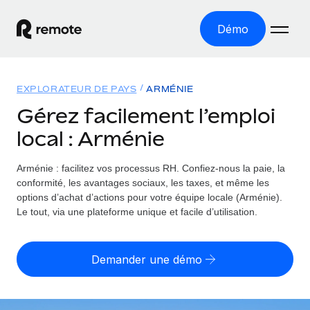
Démo
Accueil
EXPLORATEUR DE PAYS
ARMÉNIE
Les produits
Gérez facilement l’emploi
local : Arménie
Solutions
EMPLOI À L’INTERNATIONAL
Paie multipays
Arménie : facilitez vos processus RH.
Confiez-nous la paie, la
Ressources
COUVERTURE MONDIALE
Gérez la paie facilement et en toute conformité
conformité, les avantages sociaux, les taxes, et même les
Explorateur de pays
options d’achat d’actions pour votre équipe locale (Arménie).
Tarification
OUTILS & CALCULATEURS
Employer of record
Le tout, via une plateforme unique et facile d’utilisation.
Toutes les informations sur l’emploi à l’international,
Développez-vous à l’international sans frais liés aux
Outil de calcul du risque de requalification de
pays par pays
entités
contrat
Demander une démo
Explorateur des États-Unis (par État)
Évaluez le risque de requalification de contrat par pays
Français
Pilotage 360 des freelances
Simplifiez l’embauche à travers les différents États des
Sollicitez vos freelances en toute conformité part
Calculateur du coût des employés
États-Unis
English
Calculez le coût total des employés dans n’importe quel