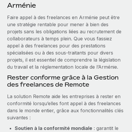
Événements
Arménie
Intégrez les RH à l’international de manière flexible
Salle de presse
Devenir partenaire
Faire appel à des freelances en Arménie peut être
SERVICES
Explorez avec nous vos opportunités de partenariat
une stratégie rentable pour mener à bien des
Données sur les salaires et les talents
Demandez aux experts
projets sans les obligations liées au recrutement de
Recevez des conseils d’experts sur les RH à
Remote Build
Bientôt disponible
collaborateurs à temps plein. Que vous fassiez
Centre de ressources
l’international et la conformité
Conseil en intégrations et automatisations assistées par
appel à des freelances pour des prestations
l’IA
Obtenir de l’aide
spécialisées ou à des sous-traitants pour divers
Contrôles d’antécédents
projets, il est essentiel de comprendre la législation
Simplifiez vos processus de présélection des
Voir toutes les ressources
du travail et la réglementation locale de l’Arménie.
candidats
ÉTUDES DE CAS
Rester conforme grâce à la Gestion
Remote Watchtower
BLOG
des freelances de Remote
Gardez un temps d’avance sur les risques en
Paie multipays
matière de conformité
La solution Remote aide les entreprises à rester en
conformité lorsqu’elles font appel à des freelances
EOR et PEO
Gestion des appareils
dans le monde entier, grâce aux fonctionnalités clés
Gestion des freelances
Achetez et suivez vos équipements informatiques
suivantes :
dans le monde entier
Taxes
Soutien à la conformité mondiale
: garantit le