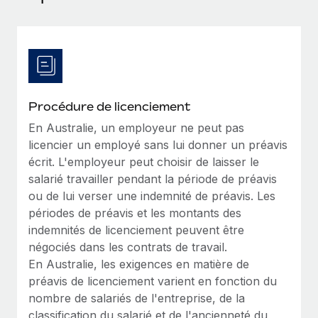
Événements
Intégrez les RH à l’international de manière flexible
Salle de presse
Devenir partenaire
SERVICES
Explorez avec nous vos opportunités de partenariat
Données sur les salaires et les talents
Demandez aux experts
Recevez des conseils d’experts sur les RH à
Remote Build
Bientôt disponible
Centre de ressources
l’international et la conformité
Conseil en intégrations et automatisations assistées par
Procédure de licenciement
l’IA
Obtenir de l’aide
En Australie, un employeur ne peut pas
Contrôles d’antécédents
licencier un employé sans lui donner un préavis
Simplifiez vos processus de présélection des
Voir toutes les ressources
écrit. L'employeur peut choisir de laisser le
candidats
ÉTUDES DE CAS
salarié travailler pendant la période de préavis
ou de lui verser une indemnité de préavis. Les
Remote Watchtower
BLOG
périodes de préavis et les montants des
Gardez un temps d’avance sur les risques en
Paie multipays
indemnités de licenciement peuvent être
matière de conformité
négociés dans les contrats de travail.
EOR et PEO
Gestion des appareils
En Australie, les exigences en matière de
Gestion des freelances
Achetez et suivez vos équipements informatiques
préavis de licenciement varient en fonction du
dans le monde entier
nombre de salariés de l'entreprise, de la
Taxes
classification du salarié et de l'ancienneté du