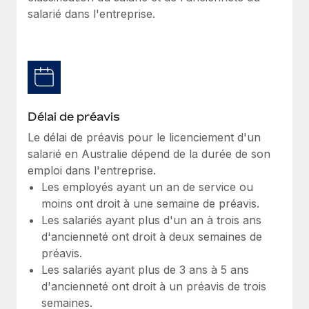
Création d’entité
salarié dans l'entreprise.
Explorer le blog
Établissez des entités rapidement et en toute
conformité
BLOG
Mobilité et déménagement international
Organisez facilement le déménagement de vos
Mises à jour des produits de Remote :
employés
Intégrations Gusto et Xero et Gestion des
Délai de préavis
freelances Plus
Avantages sociaux
Le délai de préavis pour le licenciement d'un
Remote a toujours pour mission d'aider les entreprises de
Gérez facilement les avantages sociaux
salarié en Australie dépend de la durée de son
toute taille à embaucher, gérer et payer...
emploi dans l'entreprise.
Les employés ayant un an de service ou
En savoir plus
moins ont droit à une semaine de préavis.
Les salariés ayant plus d'un an à trois ans
d'ancienneté ont droit à deux semaines de
Comment Phiture gère ses 55 employés
répartis dans 19 pays grâce à Remote
préavis.
Les salariés ayant plus de 3 ans à 5 ans
Phiture, un leader notable du conseil en matière de
d'ancienneté ont droit à un préavis de trois
croissance mobile internationale, encourage les...
semaines.