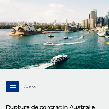
Gestion des freelances
Comparer Remote
pays
Connexion
Intégrez et gérez vos freelances partout dans le monde
Nederlands
Examinez notre service par rapport aux autres
Calculateur de paiement des freelances
PEO
Français
Découvrez les devises disponibles et les vitesses de
Sous-traitez les opérations complexes liées à l’emploi
CROISSANCE
paiement pour vos freelances internationaux
Deutsch
Start-ups
Des solutions agiles et internationales pour les RH et la
INFRASTRUCTURE
APPRENDRE AVEC REMOTE
Español
paie des entreprises en pleine croissance
Intégration Remote
Recherche et guides
Intégrez vos RH aux flux de travail en toute simplicité
Entreprises intermédiaires
Italiano
Études de cas
Développez vos équipes avec des solutions RH sur
Plateforme
mesure
Português (Portugal)
Des fonctions RH clés intégrées pour votre équipe
Glossaire RH
Entreprise
Connecter
Nouveau
日本語
Checklists et modèles
Les RH à l’international pour les grandes entreprises
Connectez n'importe quel outil d’IA à Remote grâce à
Aperçu
Descriptions de postes
한국어
notre MCP
TRAVAILLONS ENSEMBLE
Webinaires
Intégrations
中文（简体）
Rupture de contrat in Australie
Partenaires stratégiques de la tech
Rationalisez vos processus avec des outils essentiels