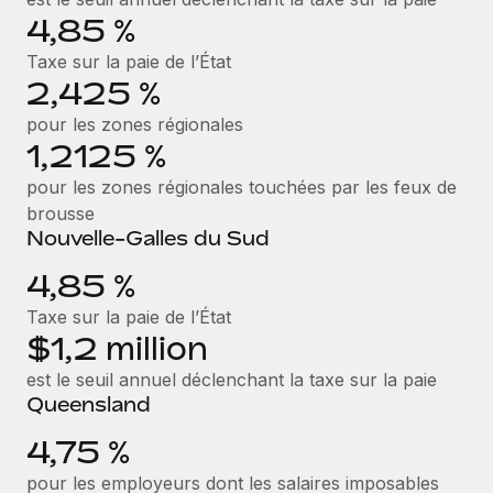
Création d’entité
Intégration Remote x BambooHR : du local à
4,85 %
Explorer le blog
Établissez des entités rapidement et en toute
l’international, le recrutement sans changer de
Taxe sur la paie de l’État
plateforme
conformité
2,425 %
Impact Les clients BambooHR peuvent désormais
BLOG
Mobilité et déménagement international
pour les zones régionales
embaucher et gérer les employés internationaux...
Organisez facilement le déménagement de vos
1,2125 %
Mises à jour des produits de Remote :
En savoir plus
employés
Intégrations Gusto et Xero et Gestion des
pour les zones régionales touchées par les feux de
freelances Plus
brousse
Avantages sociaux
Remote a toujours pour mission d'aider les entreprises de
Nouvelle-Galles du Sud
Gérez facilement les avantages sociaux
toute taille à embaucher, gérer et payer...
4,85 %
En savoir plus
Taxe sur la paie de l’État
$1,2 million
est le seuil annuel déclenchant la taxe sur la paie
Comment Phiture gère ses 55 employés
répartis dans 19 pays grâce à Remote
Queensland
Phiture, un leader notable du conseil en matière de
4,75 %
croissance mobile internationale, encourage les...
pour les employeurs dont les salaires imposables