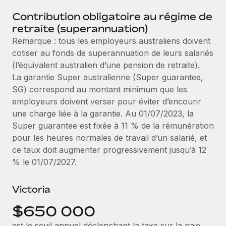
Événements
Intégrez les RH à l’international de manière flexible
Contribution obligatoire au régime de
Salle de presse
retraite (superannuation)
Devenir partenaire
SERVICES
Explorez avec nous vos opportunités de partenariat
Remarque : tous les employeurs australiens doivent
Données sur les salaires et les talents
Demandez aux experts
cotiser au fonds de superannuation de leurs salariés
Recevez des conseils d’experts sur les RH à
Remote Build
Bientôt disponible
(l’équivalent australien d’une pension de retraite).
Centre de ressources
l’international et la conformité
Conseil en intégrations et automatisations assistées par
La garantie Super australienne (Super guarantee,
l’IA
Obtenir de l’aide
SG) correspond au montant minimum que les
Contrôles d’antécédents
employeurs doivent verser pour éviter d’encourir
Simplifiez vos processus de présélection des
Voir toutes les ressources
une charge liée à la garantie. Au 01/07/2023, la
candidats
ÉTUDES DE CAS
Super guarantee est fixée à 11 % de la rémunération
pour les heures normales de travail d’un salarié, et
Remote Watchtower
BLOG
Comment Weaviate, l'as de l'IA, a développé
ce taux doit augmenter progressivement jusqu’à 12
ses effectifs de 120 % avec Remote
Gardez un temps d’avance sur les risques en
Paie multipays
% le 01/07/2027.
matière de conformité
Weaviate en bref Weaviate crée des infrastructures open
EOR et PEO
source et AI-first. Sa mission est...
Gestion des appareils
Victoria
Gestion des freelances
Achetez et suivez vos équipements informatiques
En savoir plus
$650 000
dans le monde entier
Taxes
est le seuil annuel déclenchant la taxe sur la paie