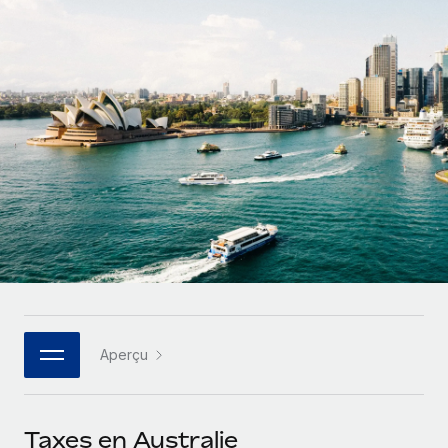
Gestion des freelances
Comparer Remote
pays
Connexion
Intégrez et gérez vos freelances partout dans le monde
Nederlands
Examinez notre service par rapport aux autres
Calculateur de paiement des freelances
PEO
Français
Découvrez les devises disponibles et les vitesses de
Sous-traitez les opérations complexes liées à l’emploi
CROISSANCE
paiement pour vos freelances internationaux
Deutsch
Start-ups
Des solutions agiles et internationales pour les RH et la
INFRASTRUCTURE
APPRENDRE AVEC REMOTE
Español
paie des entreprises en pleine croissance
Intégration Remote
Recherche et guides
Intégrez vos RH aux flux de travail en toute simplicité
Entreprises intermédiaires
Italiano
Études de cas
Développez vos équipes avec des solutions RH sur
Plateforme
mesure
Português (Portugal)
Des fonctions RH clés intégrées pour votre équipe
Glossaire RH
Entreprise
Connecter
Nouveau
日本語
Checklists et modèles
Les RH à l’international pour les grandes entreprises
Connectez n'importe quel outil d’IA à Remote grâce à
Aperçu
Descriptions de postes
한국어
notre MCP
TRAVAILLONS ENSEMBLE
Webinaires
Intégrations
中文（简体）
Taxes en Australie
Partenaires stratégiques de la tech
Rationalisez vos processus avec des outils essentiels