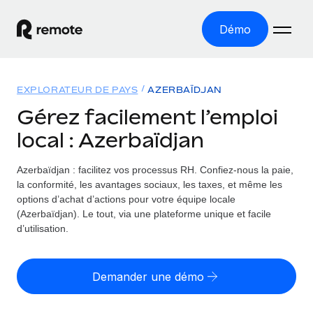
Démo
Accueil
EXPLORATEUR DE PAYS
AZERBAÏDJAN
Les produits
Gérez facilement l’emploi
local : Azerbaïdjan
Solutions
EMPLOI À L’INTERNATIONAL
Paie multipays
Azerbaïdjan : facilitez vos processus RH.
Confiez-nous la paie,
Ressources
COUVERTURE MONDIALE
Gérez la paie facilement et en toute conformité
la conformité, les avantages sociaux, les taxes, et même les
Explorateur de pays
options d’achat d’actions pour votre équipe locale
Tarification
OUTILS & CALCULATEURS
Employer of record
(Azerbaïdjan). Le tout, via une plateforme unique et facile
Toutes les informations sur l’emploi à l’international,
Développez-vous à l’international sans frais liés aux
d’utilisation.
Outil de calcul du risque de requalification de
pays par pays
entités
contrat
Explorateur des États-Unis (par État)
Évaluez le risque de requalification de contrat par pays
Français
Pilotage 360 des freelances
Demander une démo
Simplifiez l’embauche à travers les différents États des
Sollicitez vos freelances en toute conformité part
Calculateur du coût des employés
États-Unis
English
Calculez le coût total des employés dans n’importe quel