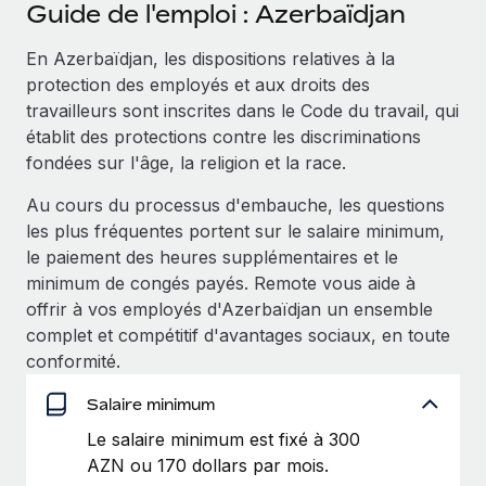
Événements
Guide de l'emploi : Azerbaïdjan
Intégrez les RH à l’international de manière flexible
Salle de presse
En Azerbaïdjan, les dispositions relatives à la
Devenir partenaire
SERVICES
protection des employés et aux droits des
Explorez avec nous vos opportunités de partenariat
Données sur les salaires et les talents
Demandez aux experts
travailleurs sont inscrites dans le Code du travail, qui
Recevez des conseils d’experts sur les RH à
Remote Build
Bientôt disponible
établit des protections contre les discriminations
Centre de ressources
l’international et la conformité
Conseil en intégrations et automatisations assistées par
fondées sur l'âge, la religion et la race.
l’IA
Obtenir de l’aide
Contrôles d’antécédents
Au cours du processus d'embauche, les questions
Simplifiez vos processus de présélection des
les plus fréquentes portent sur le salaire minimum,
Voir toutes les ressources
candidats
ÉTUDES DE CAS
le paiement des heures supplémentaires et le
minimum de congés payés. Remote vous aide à
Remote Watchtower
BLOG
Comment Weaviate, l'as de l'IA, a développé
offrir à vos employés d'Azerbaïdjan un ensemble
ses effectifs de 120 % avec Remote
Gardez un temps d’avance sur les risques en
complet et compétitif d'avantages sociaux, en toute
Paie multipays
matière de conformité
conformité.
Weaviate en bref Weaviate crée des infrastructures open
EOR et PEO
source et AI-first. Sa mission est...
Gestion des appareils
Salaire minimum
Gestion des freelances
Achetez et suivez vos équipements informatiques
En savoir plus
Le salaire minimum est fixé à 300
dans le monde entier
AZN ou 170 dollars par mois.
Taxes