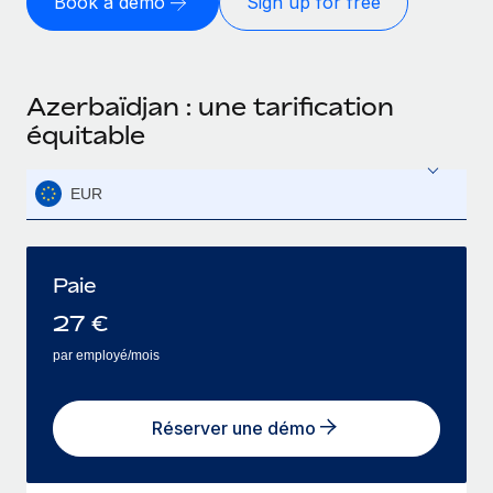
Book a demo
Sign up for free
Azerbaïdjan : une tarification
équitable
EUR
Paie
27
€
par employé/mois
Réserver une démo