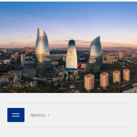
Gestion des freelances
Comparer Remote
pays
Connexion
Intégrez et gérez vos freelances partout dans le monde
Nederlands
Examinez notre service par rapport aux autres
Calculateur de paiement des freelances
PEO
Français
Découvrez les devises disponibles et les vitesses de
Sous-traitez les opérations complexes liées à l’emploi
CROISSANCE
paiement pour vos freelances internationaux
Deutsch
Start-ups
Des solutions agiles et internationales pour les RH et la
INFRASTRUCTURE
APPRENDRE AVEC REMOTE
Español
paie des entreprises en pleine croissance
Intégration Remote
Recherche et guides
Intégrez vos RH aux flux de travail en toute simplicité
Entreprises intermédiaires
Italiano
Études de cas
Développez vos équipes avec des solutions RH sur
Plateforme
mesure
Português (Portugal)
Des fonctions RH clés intégrées pour votre équipe
Glossaire RH
Entreprise
Connecter
Nouveau
日本語
Checklists et modèles
Les RH à l’international pour les grandes entreprises
Connectez n'importe quel outil d’IA à Remote grâce à
Descriptions de postes
한국어
notre MCP
Aperçu
TRAVAILLONS ENSEMBLE
Webinaires
Intégrations
中文（简体）
Partenaires stratégiques de la tech
Rationalisez vos processus avec des outils essentiels