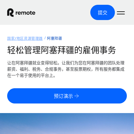
提交
首页
国家/地区资源管理器
阿塞拜疆
产品
轻松管理阿塞拜疆的雇佣事务
解决方案
全球招聘
让在阿塞拜疆就业变得轻松。让我们为您在阿塞拜疆的团队处理
薪资、福利、税务、合规事务，甚至股票期权，所有服务都集成
全球薪资管理
资源
在一个易于使用的平台上。
覆盖全球
轻松运行合规薪资
国家/地区资源管理器
定价
工具与计算器
第三方雇佣托管服务
按国家/地区查找全球雇佣支持
预订演示
零实体成本实现全球扩张
误分类风险计算工具
美国各州浏览器
按国家/地区检查员工误分类风险
第三方合同工托管服务
简化美国各州的招聘
中文（简体）
全球合规聘用合同工
员工成本计算器
Remote 无惧对比
计算任何国家的员工总成本
合同工管理
English
了解我们的竞争优势