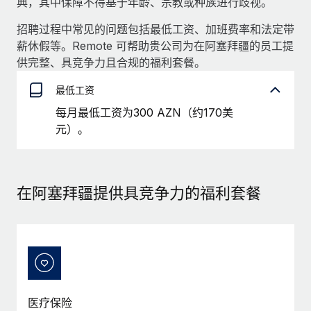
典，其中保障不得基于年龄、宗教或种族进行歧视。
服务
薪金与人才洞察
Remote Build
即将推出
招聘过程中常见的问题包括最低工资、加班费率和法定带
咨询专家
集成与人工智能自动化咨询
洞察中心
薪休假等。Remote 可帮助贵公司为在阿塞拜疆的员工提
获得全球人力资源与合规方面的专家帮助
供完整、具竞争力且合规的福利套餐。
获得支持
背景调查
案例研究
最低工资
简化候选人筛选流程
查看全部资源
每月最低工资为300 AZN（约170美
合规守望台
元）。
防范合规风险
博客
设备管理
Why owned entities are key to maintaining
EOR compliance
在全球范围内配置和跟踪 IT 设备
在阿塞拜疆提供具竞争力的福利套餐
As the global workforce continues to expand in response
实体设立
to the demands of today’s labor market, the...
快速建立合规实体
了解更多
人员调配与搬迁
轻松搬迁员工
医疗保险
What a Workday global payroll implementation