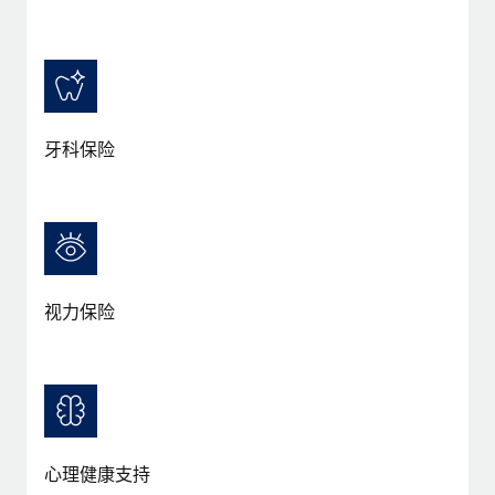
福利
actually looks like
轻松管理员工福利
Most teams hear "payroll implementation" and picture a
six-month project with a dedicated team....
了解更多
牙科保险
视力保险
心理健康支持