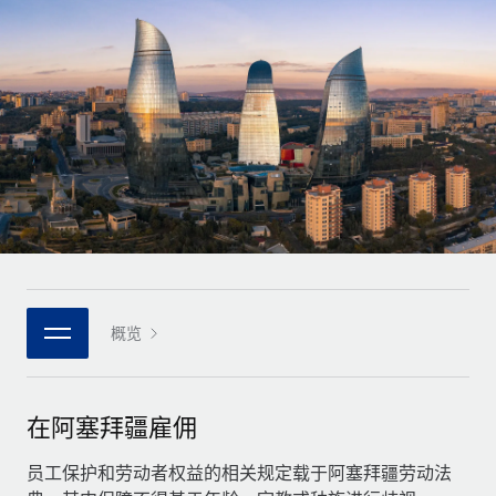
全球合同工入职与管理
合同工薪酬结算计算器
登录
Nederlands
探索全球合同工的结算货币选项与结算速度
PEO
成长阶段
外包复杂雇佣任务
Français
初创企业
通过 REMOTE 学习
为成长型企业量身打造的全球敏捷型人力资源与薪资解决方案
Deutsch
研究与指引
基础设施
中型市场
Remote Embedded
案例研究
通过定制化人力资源解决方案扩展团队
Español
将人力资源无缝融入工作流程
人力资源术语表
企业
Italiano
平台
面向大型企业的全球化人力资源服务
核对表和模板
团队的内置核心人力资源功能
Português (Portugal)
职位描述库
连接
概览
新的
与我们携手合作
日本語
使用我们的 MCP 将任何人工智能工具与 Remote 平台相连
战略技术合作伙伴
网络研讨会
集成
灵活地将全球人力资源嵌入您的平台
한국어
在阿塞拜疆雇佣
活动
借助核心业务工具简化流程
成为合作伙伴
中文（简体）
新闻室
员工保护和劳动者权益的相关规定载于阿塞拜疆劳动法
与我们共探合作机遇