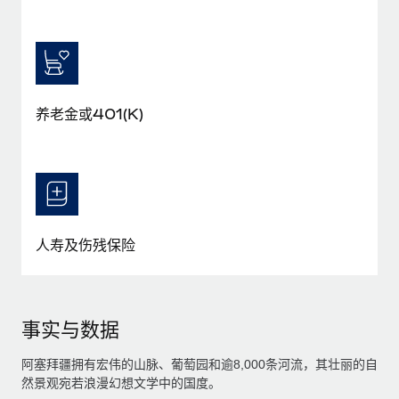
养老金或401(K)
人寿及伤残保险
事实与数据
阿塞拜疆拥有宏伟的山脉、葡萄园和逾8,000条河流，其壮丽的自
然景观宛若浪漫幻想文学中的国度。