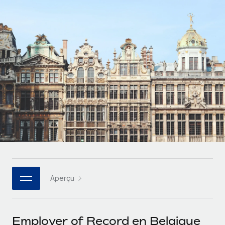
Gestion des freelances
Comparer Remote
pays
Connexion
Intégrez et gérez vos freelances partout dans le monde
Nederlands
Examinez notre service par rapport aux autres
Calculateur de paiement des freelances
PEO
Français
Découvrez les devises disponibles et les vitesses de
Sous-traitez les opérations complexes liées à l’emploi
CROISSANCE
paiement pour vos freelances internationaux
Deutsch
Start-ups
Des solutions agiles et internationales pour les RH et la
INFRASTRUCTURE
APPRENDRE AVEC REMOTE
Español
paie des entreprises en pleine croissance
Intégration Remote
Recherche et guides
Intégrez vos RH aux flux de travail en toute simplicité
Entreprises intermédiaires
Italiano
Études de cas
Développez vos équipes avec des solutions RH sur
Plateforme
mesure
Português (Portugal)
Des fonctions RH clés intégrées pour votre équipe
Glossaire RH
Entreprise
Connecter
Nouveau
日本語
Checklists et modèles
Les RH à l’international pour les grandes entreprises
Connectez n'importe quel outil d’IA à Remote grâce à
Aperçu
Descriptions de postes
한국어
notre MCP
TRAVAILLONS ENSEMBLE
Webinaires
Intégrations
中文（简体）
Employer of Record en Belgique
Partenaires stratégiques de la tech
Rationalisez vos processus avec des outils essentiels