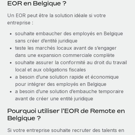
EOR en Belgique ?
Création d’entité
Explorer le blog
Établissez des entités rapidement et en toute
Un EOR peut être la solution idéale si votre
conformité
entreprise :
BLOG
Mobilité et déménagement international
souhaite embaucher des employés en Belgique
Organisez facilement le déménagement de vos
sans créer d’entité juridique
Mises à jour des produits de Remote :
employés
teste les marchés locaux avant de s’engager
Intégrations Gusto et Xero et Gestion des
freelances Plus
dans une expansion commerciale complète
Avantages sociaux
souhaite assurer la conformité au droit du travail
Remote a toujours pour mission d'aider les entreprises de
Gérez facilement les avantages sociaux
local et aux obligations fiscales
toute taille à embaucher, gérer et payer...
a besoin d’une solution rapide et économique
En savoir plus
pour intégrer des employés en Belgique
a besoin d’une solution d’embauche temporaire
avant de créer une entité juridique
Comment Phiture gère ses 55 employés
répartis dans 19 pays grâce à Remote
Pourquoi utiliser l’EOR de Remote en
Belgique ?
Phiture, un leader notable du conseil en matière de
croissance mobile internationale, encourage les...
Si votre entreprise souhaite recruter des talents en