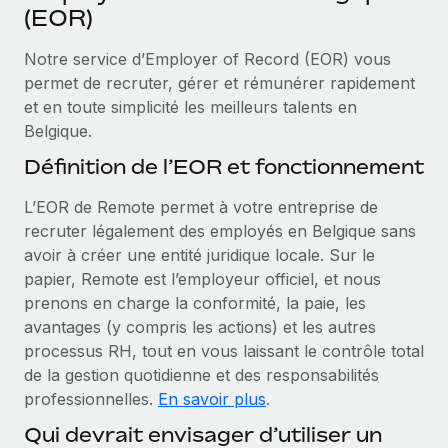
Événements
(EOR)
Intégrez les RH à l’international de manière flexible
Salle de presse
Devenir partenaire
Notre service d’Employer of Record (EOR) vous
SERVICES
Explorez avec nous vos opportunités de partenariat
permet de recruter, gérer et rémunérer rapidement
Données sur les salaires et les talents
Demandez aux experts
et en toute simplicité les meilleurs talents en
Recevez des conseils d’experts sur les RH à
Remote Build
Bientôt disponible
Belgique.
Centre de ressources
l’international et la conformité
Conseil en intégrations et automatisations assistées par
Définition de l’EOR et fonctionnement
l’IA
Obtenir de l’aide
Contrôles d’antécédents
L’EOR de Remote permet à votre entreprise de
Simplifiez vos processus de présélection des
Voir toutes les ressources
recruter légalement des employés en Belgique sans
candidats
ÉTUDES DE CAS
avoir à créer une entité juridique locale. Sur le
Remote Watchtower
papier, Remote est l’employeur officiel, et nous
BLOG
Gardez un temps d’avance sur les risques en
prenons en charge la conformité, la paie, les
Paie multipays
matière de conformité
avantages (y compris les actions) et les autres
processus RH, tout en vous laissant le contrôle total
EOR et PEO
Gestion des appareils
de la gestion quotidienne et des responsabilités
Gestion des freelances
Achetez et suivez vos équipements informatiques
professionnelles.
En savoir plus
.
dans le monde entier
Qui devrait envisager d’utiliser un
Taxes