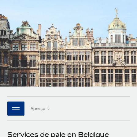
Gestion des freelances
Comparer Remote
pays
Connexion
Intégrez et gérez vos freelances partout dans le monde
Nederlands
Examinez notre service par rapport aux autres
Calculateur de paiement des freelances
PEO
Français
Découvrez les devises disponibles et les vitesses de
Sous-traitez les opérations complexes liées à l’emploi
CROISSANCE
paiement pour vos freelances internationaux
Deutsch
Start-ups
Des solutions agiles et internationales pour les RH et la
INFRASTRUCTURE
APPRENDRE AVEC REMOTE
Español
paie des entreprises en pleine croissance
Intégration Remote
Recherche et guides
Intégrez vos RH aux flux de travail en toute simplicité
Entreprises intermédiaires
Italiano
Études de cas
Développez vos équipes avec des solutions RH sur
Plateforme
mesure
Português (Portugal)
Des fonctions RH clés intégrées pour votre équipe
Glossaire RH
Entreprise
Connecter
Nouveau
日本語
Checklists et modèles
Les RH à l’international pour les grandes entreprises
Connectez n'importe quel outil d’IA à Remote grâce à
Aperçu
Descriptions de postes
한국어
notre MCP
TRAVAILLONS ENSEMBLE
Webinaires
Intégrations
中文（简体）
Services de paie en Belgique
Partenaires stratégiques de la tech
Rationalisez vos processus avec des outils essentiels