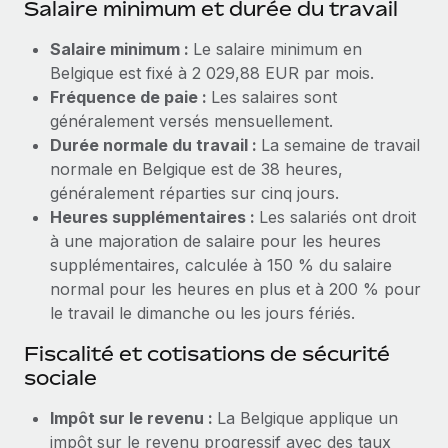
Salaire minimum et durée du travail
Création d’entité
Explorer le blog
Établissez des entités rapidement et en toute
Salaire minimum :
Le salaire minimum en
conformité
Belgique est fixé à 2 029,88 EUR par mois.
BLOG
Fréquence de paie :
Les salaires sont
Mobilité et déménagement international
généralement versés mensuellement.
Organisez facilement le déménagement de vos
Mises à jour des produits de Remote :
Durée normale du travail :
La semaine de travail
employés
Intégrations Gusto et Xero et Gestion des
normale en Belgique est de 38 heures,
freelances Plus
généralement réparties sur cinq jours.
Avantages sociaux
Remote a toujours pour mission d'aider les entreprises de
Heures supplémentaires :
Les salariés ont droit
Gérez facilement les avantages sociaux
toute taille à embaucher, gérer et payer...
à une majoration de salaire pour les heures
supplémentaires, calculée à 150 % du salaire
En savoir plus
normal pour les heures en plus et à 200 % pour
le travail le dimanche ou les jours fériés.
Comment Phiture gère ses 55 employés
Fiscalité et cotisations de sécurité
répartis dans 19 pays grâce à Remote
sociale
Phiture, un leader notable du conseil en matière de
Impôt sur le revenu :
La Belgique applique un
croissance mobile internationale, encourage les...
impôt sur le revenu progressif avec des taux