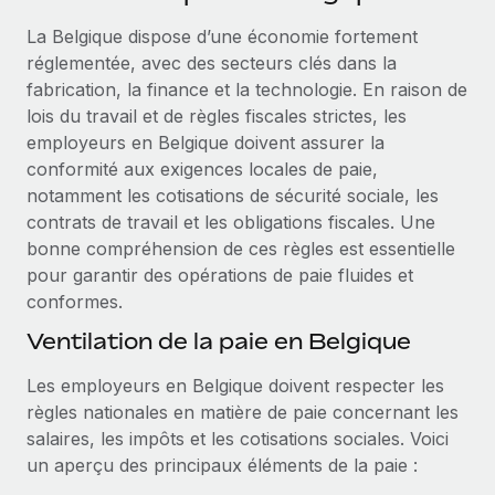
Événements
Intégrez les RH à l’international de manière flexible
La Belgique dispose d’une économie fortement
Salle de presse
Devenir partenaire
réglementée, avec des secteurs clés dans la
SERVICES
Explorez avec nous vos opportunités de partenariat
fabrication, la finance et la technologie. En raison de
Données sur les salaires et les talents
Demandez aux experts
lois du travail et de règles fiscales strictes, les
Recevez des conseils d’experts sur les RH à
Remote Build
Bientôt disponible
employeurs en Belgique doivent assurer la
Centre de ressources
l’international et la conformité
Conseil en intégrations et automatisations assistées par
conformité aux exigences locales de paie,
l’IA
Obtenir de l’aide
notamment les cotisations de sécurité sociale, les
Contrôles d’antécédents
contrats de travail et les obligations fiscales. Une
Simplifiez vos processus de présélection des
Voir toutes les ressources
bonne compréhension de ces règles est essentielle
candidats
ÉTUDES DE CAS
pour garantir des opérations de paie fluides et
conformes.
Remote Watchtower
BLOG
Gardez un temps d’avance sur les risques en
Ventilation de la paie en Belgique
Paie multipays
matière de conformité
Les employeurs en Belgique doivent respecter les
EOR et PEO
Gestion des appareils
règles nationales en matière de paie concernant les
Gestion des freelances
Achetez et suivez vos équipements informatiques
salaires, les impôts et les cotisations sociales. Voici
dans le monde entier
un aperçu des principaux éléments de la paie :
Taxes