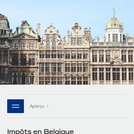
Gestion des freelances
Comparer Remote
pays
Connexion
Intégrez et gérez vos freelances partout dans le monde
Nederlands
Examinez notre service par rapport aux autres
Calculateur de paiement des freelances
PEO
Français
Découvrez les devises disponibles et les vitesses de
Sous-traitez les opérations complexes liées à l’emploi
CROISSANCE
paiement pour vos freelances internationaux
Deutsch
Start-ups
Des solutions agiles et internationales pour les RH et la
INFRASTRUCTURE
APPRENDRE AVEC REMOTE
Español
paie des entreprises en pleine croissance
Intégration Remote
Recherche et guides
Intégrez vos RH aux flux de travail en toute simplicité
Entreprises intermédiaires
Italiano
Études de cas
Développez vos équipes avec des solutions RH sur
Plateforme
mesure
Português (Portugal)
Des fonctions RH clés intégrées pour votre équipe
Glossaire RH
Entreprise
Connecter
Nouveau
日本語
Checklists et modèles
Les RH à l’international pour les grandes entreprises
Connectez n'importe quel outil d’IA à Remote grâce à
Aperçu
Descriptions de postes
한국어
notre MCP
TRAVAILLONS ENSEMBLE
Webinaires
Intégrations
中文（简体）
Impôts en Belgique
Partenaires stratégiques de la tech
Rationalisez vos processus avec des outils essentiels