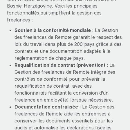
Création d’entité
Bosnie-Herzégovine. Voici les principales
Explorer le blog
Établissez des entités rapidement et en toute
fonctionnalités qui simplifient la gestion des
conformité
freelances :
BLOG
Soutien à la conformité mondiale
: La Gestion
Mobilité et déménagement international
des freelances de Remote garantit le respect des
Organisez facilement le déménagement de vos
Mises à jour des produits de Remote :
lois du travail dans plus de 200 pays grâce à des
employés
Intégrations Gusto et Xero et Gestion des
contrats et une documentation adaptés à la
freelances Plus
Avantages sociaux
réglementation de chaque pays.
Remote a toujours pour mission d'aider les entreprises de
Gérez facilement les avantages sociaux
Requalification de contrat (prévention)
: La
toute taille à embaucher, gérer et payer...
Gestion des freelances de Remote intègre des
contrôles de conformité pour prévenir la
En savoir plus
requalification de contrat, avec des
fonctionnalités facilitant la conversion d’un
freelance en employé(e) lorsque nécessaire.
Comment Phiture gère ses 55 employés
répartis dans 19 pays grâce à Remote
Documentation centralisée
: La Gestion des
freelances de Remote aide les entreprises à
Phiture, un leader notable du conseil en matière de
conserver les documents essentiels pour les
croissance mobile internationale, encourage les...
audits et automatise les déclarations fiscales