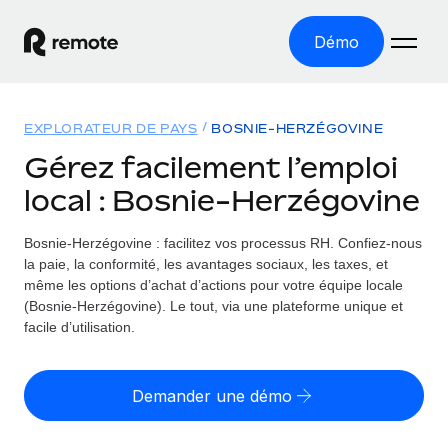
Démo
Accueil
EXPLORATEUR DE PAYS
BOSNIE-HERZÉGOVINE
Les produits
Gérez facilement l’emploi
local : Bosnie-Herzégovine
Solutions
EMPLOI À L’INTERNATIONAL
Paie multipays
Bosnie-Herzégovine : facilitez vos processus RH.
Confiez-nous
Ressources
COUVERTURE MONDIALE
Gérez la paie facilement et en toute conformité
la paie, la conformité, les avantages sociaux, les taxes, et
Explorateur de pays
même les options d’achat d’actions pour votre équipe locale
Tarification
OUTILS & CALCULATEURS
Employer of record
(Bosnie-Herzégovine). Le tout, via une plateforme unique et
Toutes les informations sur l’emploi à l’international,
Développez-vous à l’international sans frais liés aux
facile d’utilisation.
Outil de calcul du risque de requalification de
pays par pays
entités
contrat
Explorateur des États-Unis (par État)
Évaluez le risque de requalification de contrat par pays
Français
Pilotage 360 des freelances
Demander une démo
Simplifiez l’embauche à travers les différents États des
Sollicitez vos freelances en toute conformité part
Calculateur du coût des employés
États-Unis
English
Calculez le coût total des employés dans n’importe quel