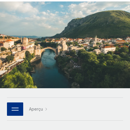
Gestion des freelances
Comparer Remote
pays
Connexion
Intégrez et gérez vos freelances partout dans le monde
Nederlands
Examinez notre service par rapport aux autres
Calculateur de paiement des freelances
PEO
Français
Découvrez les devises disponibles et les vitesses de
Sous-traitez les opérations complexes liées à l’emploi
CROISSANCE
paiement pour vos freelances internationaux
Deutsch
Start-ups
Des solutions agiles et internationales pour les RH et la
INFRASTRUCTURE
APPRENDRE AVEC REMOTE
Español
paie des entreprises en pleine croissance
Intégration Remote
Recherche et guides
Intégrez vos RH aux flux de travail en toute simplicité
Entreprises intermédiaires
Italiano
Études de cas
Développez vos équipes avec des solutions RH sur
Plateforme
mesure
Português (Portugal)
Des fonctions RH clés intégrées pour votre équipe
Glossaire RH
Entreprise
Connecter
Nouveau
日本語
Checklists et modèles
Les RH à l’international pour les grandes entreprises
Connectez n'importe quel outil d’IA à Remote grâce à
Descriptions de postes
한국어
notre MCP
Aperçu
TRAVAILLONS ENSEMBLE
Webinaires
Intégrations
中文（简体）
Partenaires stratégiques de la tech
Rationalisez vos processus avec des outils essentiels