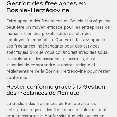
Événements
Gestion des freelances en
Intégrez les RH à l’international de manière flexible
Bosnie-Herzégovine
Salle de presse
Devenir partenaire
SERVICES
Faire appel à des freelances en Bosnie-Herzégovine
Explorez avec nous vos opportunités de partenariat
Données sur les salaires et les talents
Demandez aux experts
peut être un moyen efficace pour les entreprises de
Recevez des conseils d’experts sur les RH à
Remote Build
Bientôt disponible
mener à bien des projets sans recruter des
Centre de ressources
l’international et la conformité
Conseil en intégrations et automatisations assistées par
employés à temps plein. Que vous fassiez appel à
l’IA
Obtenir de l’aide
des freelances indépendants pour des services
Contrôles d’antécédents
spécifiques ou que vous collaboriez avec des sous-
Simplifiez vos processus de présélection des
Voir toutes les ressources
traitants pour des missions spécialisées, il est
candidats
ÉTUDES DE CAS
essentiel de comprendre le cadre juridique et
réglementaire de la Bosnie-Herzégovine pour rester
Remote Watchtower
BLOG
conforme.
Gardez un temps d’avance sur les risques en
Paie multipays
matière de conformité
Rester conforme grâce à la Gestion
EOR et PEO
des freelances de Remote
Gestion des appareils
Gestion des freelances
Achetez et suivez vos équipements informatiques
La Gestion des freelances de Remote aide les
dans le monde entier
entreprises à gérer des freelances à l’international
Taxes
tout en assurant la conformité aux lois locales en