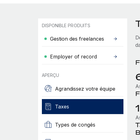
DISPONIBLE PRODUITS
D
Gestion des freelances
d
Employer of record
F
APERÇU
As
Agrandissez votre équipe
F
Taxes
As
T
Types de congés
B