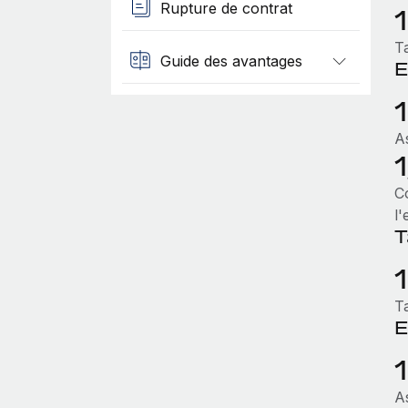
Rupture de contrat
Ta
Guide des avantages
E
As
Co
l
T
Ta
E
A