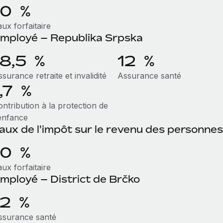
10 %
ux forfaitaire
mployé – Republika Srpska
18,5 %
12 %
surance retraite et invalidité
Assurance santé
1,7 %
ntribution à la protection de
'enfance
aux de l'impôt sur le revenu des personne
10 %
ux forfaitaire
mployé – District de Brčko
12 %
ssurance santé