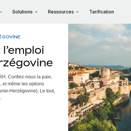
Solutions
Ressources
Tarification
ÉGOVINE
l’emploi
erzégovine
 RH.
Confiez-nous la paie,
s, et même les options
snie-Herzégovine). Le tout,
.