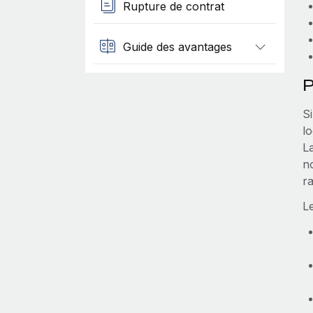
Rupture de contrat
Guide des avantages
P
Si
l
La
n
r
L