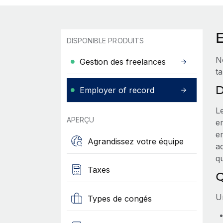
DISPONIBLE PRODUITS
N
Gestion des freelances
t
D
Employer of record
L
APERÇU
e
em
Agrandissez votre équipe
ac
qu
Taxes
Q
Un
Types de congés