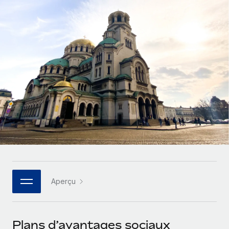
Gestion des freelances
Comparer Remote
pays
Connexion
Intégrez et gérez vos freelances partout dans le monde
Nederlands
Examinez notre service par rapport aux autres
Calculateur de paiement des freelances
PEO
Français
Découvrez les devises disponibles et les vitesses de
Sous-traitez les opérations complexes liées à l’emploi
CROISSANCE
paiement pour vos freelances internationaux
Deutsch
Start-ups
Des solutions agiles et internationales pour les RH et la
INFRASTRUCTURE
APPRENDRE AVEC REMOTE
Español
paie des entreprises en pleine croissance
Intégration Remote
Recherche et guides
Intégrez vos RH aux flux de travail en toute simplicité
Entreprises intermédiaires
Italiano
Études de cas
Développez vos équipes avec des solutions RH sur
Plateforme
mesure
Português (Portugal)
Des fonctions RH clés intégrées pour votre équipe
Glossaire RH
Entreprise
Connecter
Nouveau
日本語
Checklists et modèles
Les RH à l’international pour les grandes entreprises
Connectez n'importe quel outil d’IA à Remote grâce à
Aperçu
Descriptions de postes
한국어
notre MCP
TRAVAILLONS ENSEMBLE
Webinaires
Intégrations
中文（简体）
Plans d’avantages sociaux
Partenaires stratégiques de la tech
Rationalisez vos processus avec des outils essentiels