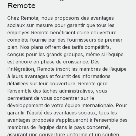
Événements
Remote
Intégrez les RH à l’international de manière flexible
Salle de presse
Devenir partenaire
Chez Remote, nous proposons des avantages
SERVICES
Explorez avec nous vos opportunités de partenariat
sociaux sur mesure pour garantir que tous les
Données sur les salaires et les talents
Demandez aux experts
employés Remote bénéficient d’une couverture
Recevez des conseils d’experts sur les RH à
Remote Build
Bientôt disponible
complète fournie par des fournisseurs de premier
Centre de ressources
l’international et la conformité
Conseil en intégrations et automatisations assistées par
plan. Nos plans offrent des tarifs compétitifs,
l’IA
Obtenir de l’aide
conçus pour les grands groupes, même si l’équipe
Contrôles d’antécédents
est encore en phase de croissance. Dès
Simplifiez vos processus de présélection des
Voir toutes les ressources
l’intégration, Remote inscrit les membres de l’équipe
candidats
ÉTUDES DE CAS
à leurs avantages et fournit des informations
détaillées sur leur couverture. Remote gère
Remote Watchtower
BLOG
Comment Weaviate, l'as de l'IA, a développé
l’ensemble des tâches administratives, vous
ses effectifs de 120 % avec Remote
Gardez un temps d’avance sur les risques en
Paie multipays
permettant de vous concentrer sur le
matière de conformité
Weaviate en bref Weaviate crée des infrastructures open
développement de votre équipe internationale. Pour
EOR et PEO
source et AI-first. Sa mission est...
Gestion des appareils
garantir l’équité des avantages sociaux, tous les
Gestion des freelances
Achetez et suivez vos équipements informatiques
avantages proposés s’appliqueront à l’ensemble des
En savoir plus
dans le monde entier
membres de l’équipe dans le pays concerné,
Taxes
assurant une couverture uniforme et un soutien