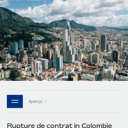
Gestion des freelances
Comparer Remote
pays
Connexion
Intégrez et gérez vos freelances partout dans le monde
Nederlands
Examinez notre service par rapport aux autres
Calculateur de paiement des freelances
PEO
Français
Découvrez les devises disponibles et les vitesses de
Sous-traitez les opérations complexes liées à l’emploi
CROISSANCE
paiement pour vos freelances internationaux
Deutsch
Start-ups
Des solutions agiles et internationales pour les RH et la
INFRASTRUCTURE
APPRENDRE AVEC REMOTE
Español
paie des entreprises en pleine croissance
Intégration Remote
Recherche et guides
Intégrez vos RH aux flux de travail en toute simplicité
Entreprises intermédiaires
Italiano
Études de cas
Développez vos équipes avec des solutions RH sur
Plateforme
mesure
Português (Portugal)
Des fonctions RH clés intégrées pour votre équipe
Glossaire RH
Entreprise
Connecter
Nouveau
日本語
Checklists et modèles
Les RH à l’international pour les grandes entreprises
Connectez n'importe quel outil d’IA à Remote grâce à
Aperçu
Descriptions de postes
한국어
notre MCP
TRAVAILLONS ENSEMBLE
Webinaires
Intégrations
中文（简体）
Rupture de contrat in Colombie
Partenaires stratégiques de la tech
Rationalisez vos processus avec des outils essentiels