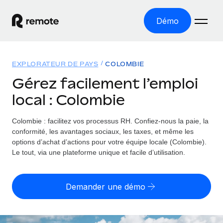
Démo
Accueil
EXPLORATEUR DE PAYS
COLOMBIE
Les produits
Gérez facilement l’emploi
local : Colombie
Solutions
EMPLOI À L’INTERNATIONAL
Paie multipays
Colombie : facilitez vos processus RH.
Confiez-nous la paie, la
Ressources
COUVERTURE MONDIALE
Gérez la paie facilement et en toute conformité
conformité, les avantages sociaux, les taxes, et même les
Explorateur de pays
options d’achat d’actions pour votre équipe locale (Colombie).
Tarification
OUTILS & CALCULATEURS
Employer of record
Le tout, via une plateforme unique et facile d’utilisation.
Toutes les informations sur l’emploi à l’international,
Développez-vous à l’international sans frais liés aux
Outil de calcul du risque de requalification de
pays par pays
entités
contrat
Demander une démo
Explorateur des États-Unis (par État)
Évaluez le risque de requalification de contrat par pays
Français
Pilotage 360 des freelances
Simplifiez l’embauche à travers les différents États des
Sollicitez vos freelances en toute conformité part
Calculateur du coût des employés
États-Unis
English
Calculez le coût total des employés dans n’importe quel