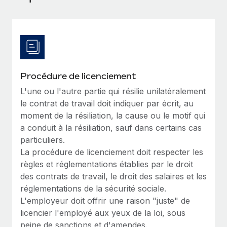
Événements
Intégrez les RH à l’international de manière flexible
Salle de presse
Devenir partenaire
SERVICES
Explorez avec nous vos opportunités de partenariat
Données sur les salaires et les talents
Demandez aux experts
Recevez des conseils d’experts sur les RH à
Remote Build
Bientôt disponible
Centre de ressources
l’international et la conformité
Conseil en intégrations et automatisations assistées par
Procédure de licenciement
l’IA
Obtenir de l’aide
L'une ou l'autre partie qui résilie unilatéralement
Contrôles d’antécédents
le contrat de travail doit indiquer par écrit, au
Simplifiez vos processus de présélection des
Voir toutes les ressources
moment de la résiliation, la cause ou le motif qui
candidats
ÉTUDES DE CAS
a conduit à la résiliation, sauf dans certains cas
particuliers.
Remote Watchtower
BLOG
La procédure de licenciement doit respecter les
Gardez un temps d’avance sur les risques en
Paie multipays
règles et réglementations établies par le droit
matière de conformité
des contrats de travail, le droit des salaires et les
EOR et PEO
Gestion des appareils
réglementations de la sécurité sociale.
Gestion des freelances
Achetez et suivez vos équipements informatiques
L'employeur doit offrir une raison "juste" de
dans le monde entier
licencier l'employé aux yeux de la loi, sous
Taxes
peine de sanctions et d'amendes.