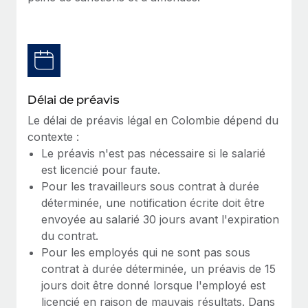
Création d’entité
Explorer le blog
Établissez des entités rapidement et en toute
conformité
BLOG
Mobilité et déménagement international
Organisez facilement le déménagement de vos
Mises à jour des produits de Remote :
Délai de préavis
employés
Intégrations Gusto et Xero et Gestion des
Le délai de préavis légal en Colombie dépend du
freelances Plus
Avantages sociaux
contexte :
Remote a toujours pour mission d'aider les entreprises de
Gérez facilement les avantages sociaux
Le préavis n'est pas nécessaire si le salarié
toute taille à embaucher, gérer et payer...
est licencié pour faute.
Pour les travailleurs sous contrat à durée
En savoir plus
déterminée, une notification écrite doit être
envoyée au salarié 30 jours avant l'expiration
du contrat.
Comment Phiture gère ses 55 employés
répartis dans 19 pays grâce à Remote
Pour les employés qui ne sont pas sous
contrat à durée déterminée, un préavis de 15
Phiture, un leader notable du conseil en matière de
jours doit être donné lorsque l'employé est
croissance mobile internationale, encourage les...
licencié en raison de mauvais résultats. Dans