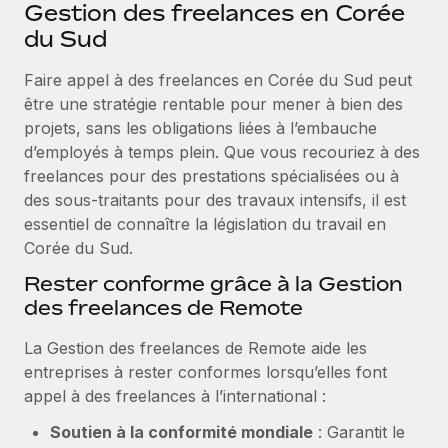
Événements
Gestion des freelances en Corée
Intégrez les RH à l’international de manière flexible
du Sud
Salle de presse
Devenir partenaire
SERVICES
Faire appel à des freelances en Corée du Sud peut
Explorez avec nous vos opportunités de partenariat
Données sur les salaires et les talents
Demandez aux experts
être une stratégie rentable pour mener à bien des
Recevez des conseils d’experts sur les RH à
Remote Build
Bientôt disponible
projets, sans les obligations liées à l’embauche
Centre de ressources
l’international et la conformité
Conseil en intégrations et automatisations assistées par
d’employés à temps plein. Que vous recouriez à des
l’IA
Obtenir de l’aide
freelances pour des prestations spécialisées ou à
Contrôles d’antécédents
des sous‑traitants pour des travaux intensifs, il est
Simplifiez vos processus de présélection des
Voir toutes les ressources
essentiel de connaître la législation du travail en
candidats
ÉTUDES DE CAS
Corée du Sud.
Remote Watchtower
BLOG
Rester conforme grâce à la Gestion
Gardez un temps d’avance sur les risques en
des freelances de Remote
Paie multipays
matière de conformité
La Gestion des freelances de Remote aide les
EOR et PEO
Gestion des appareils
entreprises à rester conformes lorsqu’elles font
Gestion des freelances
Achetez et suivez vos équipements informatiques
appel à des freelances à l’international :
dans le monde entier
Soutien à la conformité mondiale
: Garantit le
Taxes