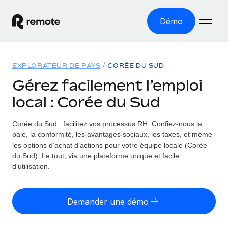
Démo
Accueil
EXPLORATEUR DE PAYS
CORÉE DU SUD
Les produits
Gérez facilement l’emploi
local : Corée du Sud
Solutions
EMPLOI À L’INTERNATIONAL
Paie multipays
Corée du Sud : facilitez vos processus RH.
Confiez-nous la
Ressources
COUVERTURE MONDIALE
Gérez la paie facilement et en toute conformité
paie, la conformité, les avantages sociaux, les taxes, et même
Explorateur de pays
les options d’achat d’actions pour votre équipe locale (Corée
Tarification
OUTILS & CALCULATEURS
Employer of record
du Sud). Le tout, via une plateforme unique et facile
Toutes les informations sur l’emploi à l’international,
Développez-vous à l’international sans frais liés aux
d’utilisation.
Outil de calcul du risque de requalification de
pays par pays
entités
contrat
Explorateur des États-Unis (par État)
Évaluez le risque de requalification de contrat par pays
Français
Pilotage 360 des freelances
Demander une démo
Simplifiez l’embauche à travers les différents États des
Sollicitez vos freelances en toute conformité part
Calculateur du coût des employés
États-Unis
English
Calculez le coût total des employés dans n’importe quel