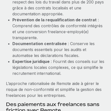
respect des lois du travail dans plus de 200 pays
Création d’entité
Explorer le blog
grâce à des contrats localisés et une
Établissez des entités rapidement et en toute
documentation appropriée.
conformité
Prévention de la requalification de contrat
:
BLOG
Comprend des contrôles de conformité intégrés
Mobilité et déménagement international
et une conversion freelance‑employé(e)
Organisez facilement le déménagement de vos
Mises à jour des produits de Remote :
transparente.
employés
Intégrations Gusto et Xero et Gestion des
Documentation centralisée
: Conserve les
freelances Plus
Avantages sociaux
documents essentiels pour les audits et
Remote a toujours pour mission d'aider les entreprises de
Gérez facilement les avantages sociaux
automatise les déclarations fiscales.
toute taille à embaucher, gérer et payer...
Expertise juridique
: Fournit des conseils sur les
législations locales complexes, ce qui simplifie le
En savoir plus
recrutement international.
L’approche rationalisée de Remote aide à gérer le
Comment Phiture gère ses 55 employés
risque de non‑conformité et simplifie la gestion des
répartis dans 19 pays grâce à Remote
freelances pour les entreprises.
Phiture, un leader notable du conseil en matière de
Des paiements aux freelances sans
croissance mobile internationale, encourage les...
friction avec Remote