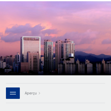
Gestion des freelances
Comparer Remote
pays
Connexion
Intégrez et gérez vos freelances partout dans le monde
Nederlands
Examinez notre service par rapport aux autres
Calculateur de paiement des freelances
PEO
Français
Découvrez les devises disponibles et les vitesses de
Sous-traitez les opérations complexes liées à l’emploi
CROISSANCE
paiement pour vos freelances internationaux
Deutsch
Start-ups
Des solutions agiles et internationales pour les RH et la
INFRASTRUCTURE
APPRENDRE AVEC REMOTE
Español
paie des entreprises en pleine croissance
Intégration Remote
Recherche et guides
Intégrez vos RH aux flux de travail en toute simplicité
Entreprises intermédiaires
Italiano
Études de cas
Développez vos équipes avec des solutions RH sur
Plateforme
mesure
Português (Portugal)
Des fonctions RH clés intégrées pour votre équipe
Glossaire RH
Entreprise
Connecter
Nouveau
日本語
Checklists et modèles
Les RH à l’international pour les grandes entreprises
Connectez n'importe quel outil d’IA à Remote grâce à
Descriptions de postes
한국어
notre MCP
Aperçu
TRAVAILLONS ENSEMBLE
Webinaires
Intégrations
中文（简体）
Partenaires stratégiques de la tech
Rationalisez vos processus avec des outils essentiels