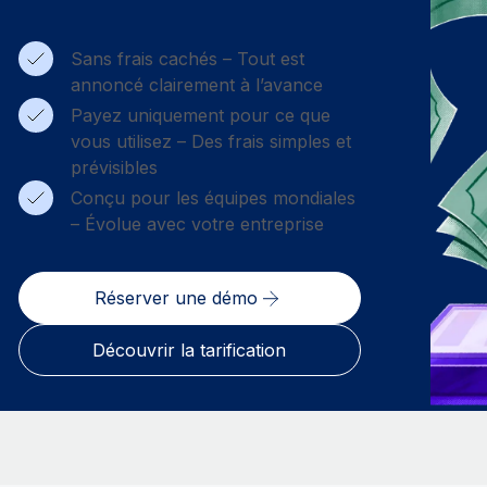
Sans frais cachés – Tout est
annoncé clairement à l’avance
Payez uniquement pour ce que
vous utilisez – Des frais simples et
prévisibles
Conçu pour les équipes mondiales
– Évolue avec votre entreprise
Réserver une démo
Découvrir la tarification