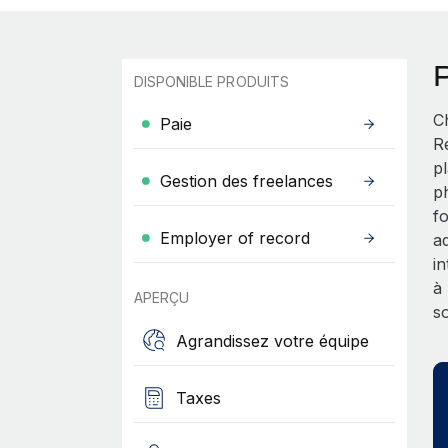
DISPONIBLE PRODUITS
C
Paie
R
p
Gestion des freelances
p
f
Employer of record
a
i
à
APERÇU
s
Agrandissez votre équipe
Taxes