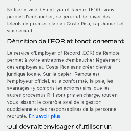
Événements
Intégrez les RH à l’international de manière flexible
Notre service d’Employer of Record (EOR) vous
Salle de presse
Devenir partenaire
permet d’embaucher, de gérer et de payer des
SERVICES
Explorez avec nous vos opportunités de partenariat
talents de premier plan au Costa Rica, rapidement et
Données sur les salaires et les talents
Demandez aux experts
simplement.
Recevez des conseils d’experts sur les RH à
Remote Build
Bientôt disponible
Centre de ressources
Définition de l’EOR et fonctionnement
l’international et la conformité
Conseil en intégrations et automatisations assistées par
l’IA
Obtenir de l’aide
Le service d’Employer of Record (EOR) de Remote
Contrôles d’antécédents
permet à votre entreprise d’embaucher légalement
Simplifiez vos processus de présélection des
Voir toutes les ressources
des employés au Costa Rica sans créer d’entité
candidats
ÉTUDES DE CAS
juridique locale. Sur le papier, Remote est
l’employeur officiel, et la conformité, la paie, les
Remote Watchtower
BLOG
avantages (y compris les actions) ainsi que les
Gardez un temps d’avance sur les risques en
Paie multipays
autres processus RH sont pris en charge, tout en
matière de conformité
vous laissant le contrôle total de la gestion
EOR et PEO
Gestion des appareils
quotidienne et des responsabilités de la personne
Gestion des freelances
Achetez et suivez vos équipements informatiques
recrutée.
En savoir plus
.
dans le monde entier
Qui devrait envisager d’utiliser un
Taxes