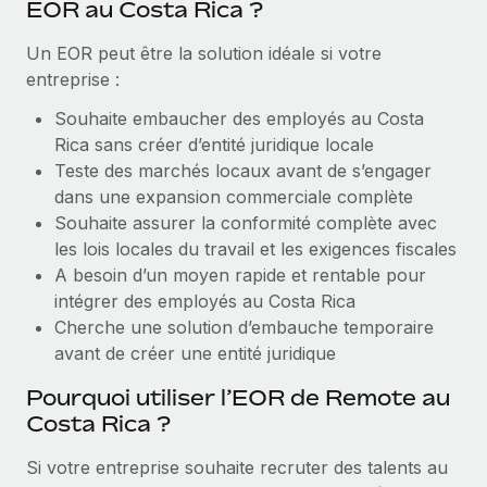
EOR au Costa Rica ?
Création d’entité
Explorer le blog
Établissez des entités rapidement et en toute
Un EOR peut être la solution idéale si votre
conformité
entreprise :
BLOG
Mobilité et déménagement international
Souhaite embaucher des employés au Costa
Organisez facilement le déménagement de vos
Rica sans créer d’entité juridique locale
Mises à jour des produits de Remote :
employés
Teste des marchés locaux avant de s’engager
Intégrations Gusto et Xero et Gestion des
freelances Plus
dans une expansion commerciale complète
Avantages sociaux
Souhaite assurer la conformité complète avec
Remote a toujours pour mission d'aider les entreprises de
Gérez facilement les avantages sociaux
les lois locales du travail et les exigences fiscales
toute taille à embaucher, gérer et payer...
A besoin d’un moyen rapide et rentable pour
En savoir plus
intégrer des employés au Costa Rica
Cherche une solution d’embauche temporaire
avant de créer une entité juridique
Comment Phiture gère ses 55 employés
Pourquoi utiliser l’EOR de Remote au
répartis dans 19 pays grâce à Remote
Costa Rica ?
Phiture, un leader notable du conseil en matière de
croissance mobile internationale, encourage les...
Si votre entreprise souhaite recruter des talents au