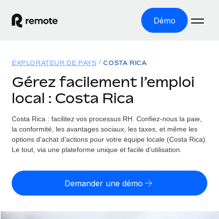
Démo
Accueil
EXPLORATEUR DE PAYS
COSTA RICA
Les produits
Gérez facilement l’emploi
local : Costa Rica
Solutions
EMPLOI À L’INTERNATIONAL
Paie multipays
Costa Rica : facilitez vos processus RH.
Confiez-nous la paie,
Ressources
COUVERTURE MONDIALE
Gérez la paie facilement et en toute conformité
la conformité, les avantages sociaux, les taxes, et même les
Explorateur de pays
options d’achat d’actions pour votre équipe locale (Costa Rica).
Tarification
OUTILS & CALCULATEURS
Employer of record
Le tout, via une plateforme unique et facile d’utilisation.
Toutes les informations sur l’emploi à l’international,
Développez-vous à l’international sans frais liés aux
Outil de calcul du risque de requalification de
pays par pays
entités
contrat
Demander une démo
Explorateur des États-Unis (par État)
Évaluez le risque de requalification de contrat par pays
Français
Pilotage 360 des freelances
Simplifiez l’embauche à travers les différents États des
Sollicitez vos freelances en toute conformité part
Calculateur du coût des employés
États-Unis
English
Calculez le coût total des employés dans n’importe quel