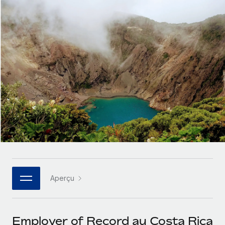
Gestion des freelances
Comparer Remote
pays
Connexion
Intégrez et gérez vos freelances partout dans le monde
Nederlands
Examinez notre service par rapport aux autres
Calculateur de paiement des freelances
PEO
Français
Découvrez les devises disponibles et les vitesses de
Sous-traitez les opérations complexes liées à l’emploi
CROISSANCE
paiement pour vos freelances internationaux
Deutsch
Start-ups
Des solutions agiles et internationales pour les RH et la
INFRASTRUCTURE
APPRENDRE AVEC REMOTE
Español
paie des entreprises en pleine croissance
Intégration Remote
Recherche et guides
Intégrez vos RH aux flux de travail en toute simplicité
Entreprises intermédiaires
Italiano
Études de cas
Développez vos équipes avec des solutions RH sur
Plateforme
mesure
Português (Portugal)
Des fonctions RH clés intégrées pour votre équipe
Glossaire RH
Entreprise
Connecter
Nouveau
日本語
Checklists et modèles
Les RH à l’international pour les grandes entreprises
Connectez n'importe quel outil d’IA à Remote grâce à
Aperçu
Descriptions de postes
한국어
notre MCP
TRAVAILLONS ENSEMBLE
Webinaires
Intégrations
中文（简体）
Employer of Record au Costa Rica
Partenaires stratégiques de la tech
Rationalisez vos processus avec des outils essentiels