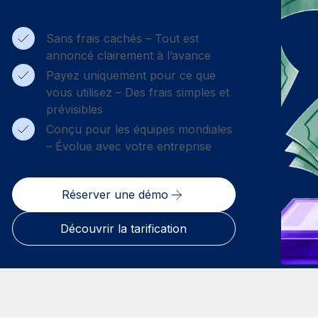
Sans frais cachés – Tout est
annoncé clairement à l’avance
Payez uniquement pour ce que
vous utilisez – Des frais simples et
prévisibles
Conçu pour les équipes mondiales
– Évolue avec votre entreprise
Réserver une démo
Découvrir la tarification