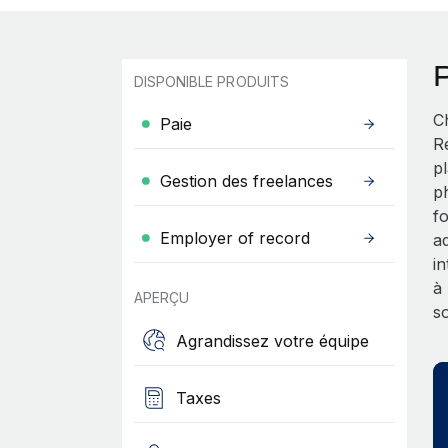
DISPONIBLE PRODUITS
C
Paie
R
p
Gestion des freelances
p
f
Employer of record
a
i
à
APERÇU
s
Agrandissez votre équipe
Taxes