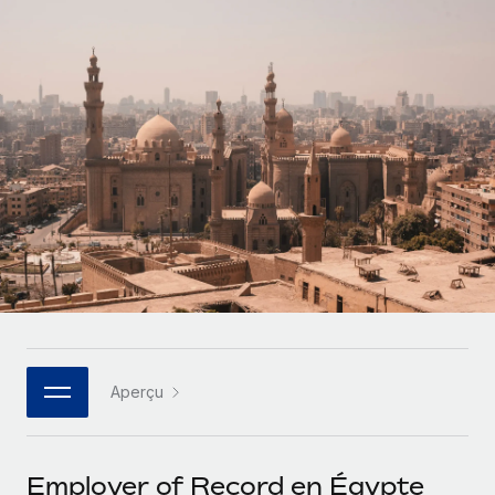
Gestion des freelances
Comparer Remote
pays
Connexion
Intégrez et gérez vos freelances partout dans le monde
Nederlands
Examinez notre service par rapport aux autres
Calculateur de paiement des freelances
PEO
Français
Découvrez les devises disponibles et les vitesses de
Sous-traitez les opérations complexes liées à l’emploi
CROISSANCE
paiement pour vos freelances internationaux
Deutsch
Start-ups
Des solutions agiles et internationales pour les RH et la
INFRASTRUCTURE
APPRENDRE AVEC REMOTE
Español
paie des entreprises en pleine croissance
Intégration Remote
Recherche et guides
Intégrez vos RH aux flux de travail en toute simplicité
Entreprises intermédiaires
Italiano
Études de cas
Développez vos équipes avec des solutions RH sur
Plateforme
mesure
Português (Portugal)
Des fonctions RH clés intégrées pour votre équipe
Glossaire RH
Entreprise
Connecter
Nouveau
日本語
Checklists et modèles
Les RH à l’international pour les grandes entreprises
Connectez n'importe quel outil d’IA à Remote grâce à
Aperçu
Descriptions de postes
한국어
notre MCP
TRAVAILLONS ENSEMBLE
Webinaires
Intégrations
中文（简体）
Employer of Record en Égypte
Partenaires stratégiques de la tech
Rationalisez vos processus avec des outils essentiels