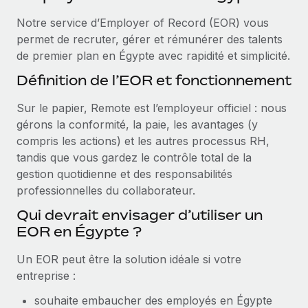
Événements
Intégrez les RH à l’international de manière flexible
Notre service d’Employer of Record (EOR) vous
Salle de presse
Devenir partenaire
permet de recruter, gérer et rémunérer des talents
SERVICES
Explorez avec nous vos opportunités de partenariat
de premier plan en Égypte avec rapidité et simplicité.
Données sur les salaires et les talents
Demandez aux experts
Définition de l’EOR et fonctionnement
Recevez des conseils d’experts sur les RH à
Remote Build
Bientôt disponible
Centre de ressources
l’international et la conformité
Conseil en intégrations et automatisations assistées par
Sur le papier, Remote est l’employeur officiel : nous
l’IA
Obtenir de l’aide
gérons la conformité, la paie, les avantages (y
Contrôles d’antécédents
compris les actions) et les autres processus RH,
Simplifiez vos processus de présélection des
Voir toutes les ressources
tandis que vous gardez le contrôle total de la
candidats
ÉTUDES DE CAS
gestion quotidienne et des responsabilités
professionnelles du collaborateur.
Remote Watchtower
BLOG
Gardez un temps d’avance sur les risques en
Qui devrait envisager d’utiliser un
Paie multipays
matière de conformité
EOR en Égypte ?
EOR et PEO
Gestion des appareils
Un EOR peut être la solution idéale si votre
Gestion des freelances
Achetez et suivez vos équipements informatiques
entreprise :
dans le monde entier
Taxes
souhaite embaucher des employés en Égypte