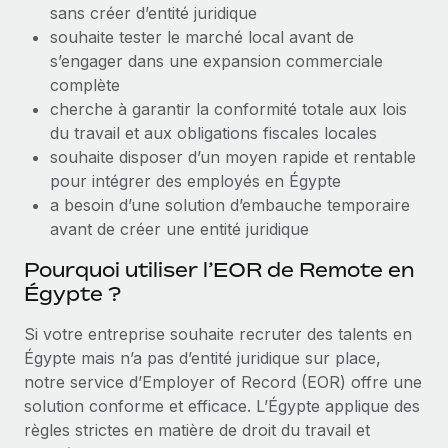
sans créer d’entité juridique
Création d’entité
Explorer le blog
souhaite tester le marché local avant de
Établissez des entités rapidement et en toute
s’engager dans une expansion commerciale
conformité
complète
BLOG
Mobilité et déménagement international
cherche à garantir la conformité totale aux lois
Organisez facilement le déménagement de vos
du travail et aux obligations fiscales locales
Mises à jour des produits de Remote :
employés
souhaite disposer d’un moyen rapide et rentable
Intégrations Gusto et Xero et Gestion des
freelances Plus
pour intégrer des employés en Égypte
Avantages sociaux
a besoin d’une solution d’embauche temporaire
Remote a toujours pour mission d'aider les entreprises de
Gérez facilement les avantages sociaux
avant de créer une entité juridique
toute taille à embaucher, gérer et payer...
Pourquoi utiliser l’EOR de Remote en
En savoir plus
Égypte ?
Si votre entreprise souhaite recruter des talents en
Comment Phiture gère ses 55 employés
Égypte mais n’a pas d’entité juridique sur place,
répartis dans 19 pays grâce à Remote
notre service d’Employer of Record (EOR) offre une
Phiture, un leader notable du conseil en matière de
solution conforme et efficace. L’Égypte applique des
croissance mobile internationale, encourage les...
règles strictes en matière de droit du travail et