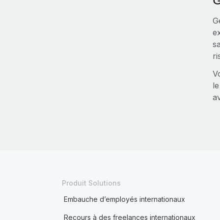
G
Gé
ex
s
ri
V
le
a
Produit Solutions
Embauche d’employés internationaux
Recours à des freelances internationaux