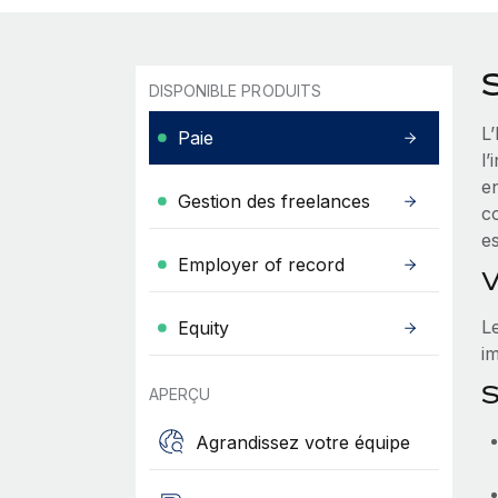
DISPONIBLE PRODUITS
L
Paie
l’
e
Gestion des freelances
co
es
Employer of record
V
L
Equity
im
S
APERÇU
Agrandissez votre équipe