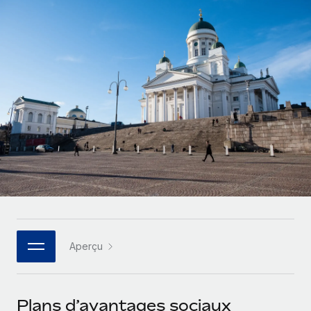
Gestion des freelances
Comparer Remote
pays
Connexion
Intégrez et gérez vos freelances partout dans le monde
Nederlands
Examinez notre service par rapport aux autres
Calculateur de paiement des freelances
PEO
Français
Découvrez les devises disponibles et les vitesses de
Sous-traitez les opérations complexes liées à l’emploi
CROISSANCE
paiement pour vos freelances internationaux
Deutsch
Start-ups
Des solutions agiles et internationales pour les RH et la
INFRASTRUCTURE
APPRENDRE AVEC REMOTE
Español
paie des entreprises en pleine croissance
Intégration Remote
Recherche et guides
Intégrez vos RH aux flux de travail en toute simplicité
Entreprises intermédiaires
Italiano
Études de cas
Développez vos équipes avec des solutions RH sur
Plateforme
mesure
Português (Portugal)
Des fonctions RH clés intégrées pour votre équipe
Glossaire RH
Entreprise
Connecter
Nouveau
日本語
Checklists et modèles
Les RH à l’international pour les grandes entreprises
Connectez n'importe quel outil d’IA à Remote grâce à
Aperçu
Descriptions de postes
한국어
notre MCP
TRAVAILLONS ENSEMBLE
Webinaires
Intégrations
中文（简体）
Plans d’avantages sociaux
Partenaires stratégiques de la tech
Rationalisez vos processus avec des outils essentiels