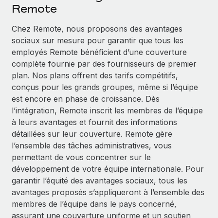
Événements
Remote
Intégrez les RH à l’international de manière flexible
Salle de presse
Devenir partenaire
Chez Remote, nous proposons des avantages
SERVICES
Explorez avec nous vos opportunités de partenariat
sociaux sur mesure pour garantir que tous les
Données sur les salaires et les talents
Demandez aux experts
employés Remote bénéficient d’une couverture
Recevez des conseils d’experts sur les RH à
Remote Build
Bientôt disponible
complète fournie par des fournisseurs de premier
Centre de ressources
l’international et la conformité
Conseil en intégrations et automatisations assistées par
plan. Nos plans offrent des tarifs compétitifs,
l’IA
Obtenir de l’aide
conçus pour les grands groupes, même si l’équipe
Contrôles d’antécédents
est encore en phase de croissance. Dès
Simplifiez vos processus de présélection des
Voir toutes les ressources
l’intégration, Remote inscrit les membres de l’équipe
candidats
ÉTUDES DE CAS
à leurs avantages et fournit des informations
détaillées sur leur couverture. Remote gère
Remote Watchtower
BLOG
Comment Weaviate, l'as de l'IA, a développé
l’ensemble des tâches administratives, vous
ses effectifs de 120 % avec Remote
Gardez un temps d’avance sur les risques en
Paie multipays
permettant de vous concentrer sur le
matière de conformité
Weaviate en bref Weaviate crée des infrastructures open
développement de votre équipe internationale. Pour
EOR et PEO
source et AI-first. Sa mission est...
Gestion des appareils
garantir l’équité des avantages sociaux, tous les
Gestion des freelances
Achetez et suivez vos équipements informatiques
avantages proposés s’appliqueront à l’ensemble des
En savoir plus
dans le monde entier
membres de l’équipe dans le pays concerné,
Taxes
assurant une couverture uniforme et un soutien