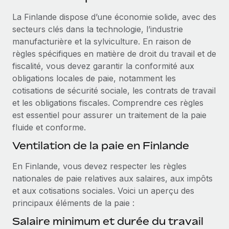
Événements
Intégrez les RH à l’international de manière flexible
La Finlande dispose d’une économie solide, avec des
Salle de presse
Devenir partenaire
secteurs clés dans la technologie, l’industrie
SERVICES
Explorez avec nous vos opportunités de partenariat
manufacturière et la sylviculture. En raison de
Données sur les salaires et les talents
Demandez aux experts
règles spécifiques en matière de droit du travail et de
Recevez des conseils d’experts sur les RH à
Remote Build
Bientôt disponible
fiscalité, vous devez garantir la conformité aux
Centre de ressources
l’international et la conformité
Conseil en intégrations et automatisations assistées par
obligations locales de paie, notamment les
l’IA
Obtenir de l’aide
cotisations de sécurité sociale, les contrats de travail
Contrôles d’antécédents
et les obligations fiscales. Comprendre ces règles
Simplifiez vos processus de présélection des
Voir toutes les ressources
est essentiel pour assurer un traitement de la paie
candidats
ÉTUDES DE CAS
fluide et conforme.
Remote Watchtower
BLOG
Ventilation de la paie en Finlande
Gardez un temps d’avance sur les risques en
Paie multipays
En Finlande, vous devez respecter les règles
matière de conformité
nationales de paie relatives aux salaires, aux impôts
EOR et PEO
Gestion des appareils
et aux cotisations sociales. Voici un aperçu des
Gestion des freelances
Achetez et suivez vos équipements informatiques
principaux éléments de la paie :
dans le monde entier
Salaire minimum et durée du travail
Taxes