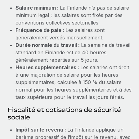
Création d’entité
Salaire minimum :
La Finlande n’a pas de salaire
Explorer le blog
Établissez des entités rapidement et en toute
minimum légal ; les salaires sont fixés par des
conformité
conventions collectives sectorielles.
BLOG
Fréquence de paie :
Les salaires sont
Mobilité et déménagement international
généralement versés mensuellement.
Organisez facilement le déménagement de vos
Mises à jour des produits de Remote :
Durée normale du travail :
La semaine de travail
employés
Intégrations Gusto et Xero et Gestion des
standard en Finlande est de 40 heures,
freelances Plus
généralement réparties sur 5 jours.
Avantages sociaux
Remote a toujours pour mission d'aider les entreprises de
Heures supplémentaires :
Les salariés ont droit
Gérez facilement les avantages sociaux
toute taille à embaucher, gérer et payer...
à une majoration de salaire pour les heures
supplémentaires, calculée à 150 % du salaire
En savoir plus
normal pour les heures supplémentaires et à des
taux supérieurs pour le travail les jours fériés.
Comment Phiture gère ses 55 employés
Fiscalité et cotisations de sécurité
répartis dans 19 pays grâce à Remote
sociale
Phiture, un leader notable du conseil en matière de
Impôt sur le revenu :
La Finlande applique un
croissance mobile internationale, encourage les...
barème progressif de l’impôt sur le revenu, avec