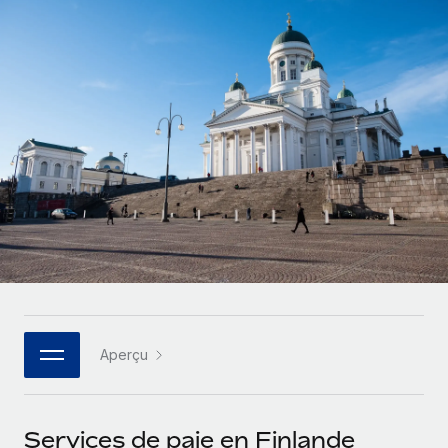
Gestion des freelances
Comparer Remote
pays
Connexion
Intégrez et gérez vos freelances partout dans le monde
Nederlands
Examinez notre service par rapport aux autres
Calculateur de paiement des freelances
PEO
Français
Découvrez les devises disponibles et les vitesses de
Sous-traitez les opérations complexes liées à l’emploi
CROISSANCE
paiement pour vos freelances internationaux
Deutsch
Start-ups
Des solutions agiles et internationales pour les RH et la
INFRASTRUCTURE
APPRENDRE AVEC REMOTE
Español
paie des entreprises en pleine croissance
Intégration Remote
Recherche et guides
Intégrez vos RH aux flux de travail en toute simplicité
Entreprises intermédiaires
Italiano
Études de cas
Développez vos équipes avec des solutions RH sur
Plateforme
mesure
Português (Portugal)
Des fonctions RH clés intégrées pour votre équipe
Glossaire RH
Entreprise
Connecter
Nouveau
日本語
Checklists et modèles
Les RH à l’international pour les grandes entreprises
Connectez n'importe quel outil d’IA à Remote grâce à
Aperçu
Descriptions de postes
한국어
notre MCP
TRAVAILLONS ENSEMBLE
Webinaires
Intégrations
中文（简体）
Services de paie en Finlande
Partenaires stratégiques de la tech
Rationalisez vos processus avec des outils essentiels