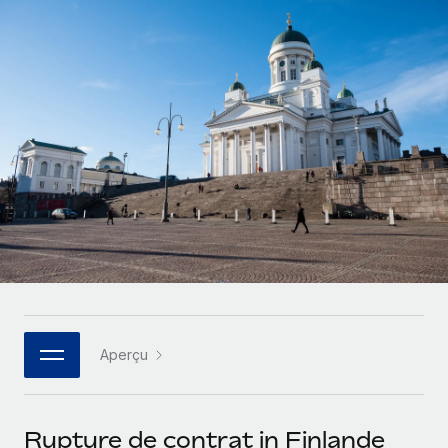
Gestion des freelances
Comparer Remote
pays
Connexion
Intégrez et gérez vos freelances partout dans le monde
Nederlands
Examinez notre service par rapport aux autres
Calculateur de paiement des freelances
PEO
Français
Découvrez les devises disponibles et les vitesses de
Sous-traitez les opérations complexes liées à l’emploi
CROISSANCE
paiement pour vos freelances internationaux
Deutsch
Start-ups
Des solutions agiles et internationales pour les RH et la
INFRASTRUCTURE
APPRENDRE AVEC REMOTE
Español
paie des entreprises en pleine croissance
Intégration Remote
Recherche et guides
Intégrez vos RH aux flux de travail en toute simplicité
Entreprises intermédiaires
Italiano
Études de cas
Développez vos équipes avec des solutions RH sur
Plateforme
mesure
Português (Portugal)
Des fonctions RH clés intégrées pour votre équipe
Glossaire RH
Entreprise
Connecter
Nouveau
日本語
Checklists et modèles
Les RH à l’international pour les grandes entreprises
Connectez n'importe quel outil d’IA à Remote grâce à
Aperçu
Descriptions de postes
한국어
notre MCP
TRAVAILLONS ENSEMBLE
Webinaires
Intégrations
中文（简体）
Rupture de contrat in Finlande
Partenaires stratégiques de la tech
Rationalisez vos processus avec des outils essentiels