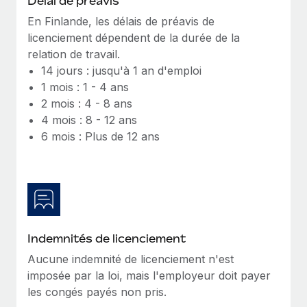
Délai de préavis
Création d’entité
Explorer le blog
En Finlande, les délais de préavis de
Établissez des entités rapidement et en toute
licenciement dépendent de la durée de la
conformité
relation de travail.
BLOG
14 jours : jusqu'à 1 an d'emploi
Mobilité et déménagement international
1 mois : 1 - 4 ans
Organisez facilement le déménagement de vos
Mises à jour des produits de Remote :
2 mois : 4 - 8 ans
employés
Intégrations Gusto et Xero et Gestion des
4 mois : 8 - 12 ans
freelances Plus
Avantages sociaux
6 mois : Plus de 12 ans
Remote a toujours pour mission d'aider les entreprises de
Gérez facilement les avantages sociaux
toute taille à embaucher, gérer et payer...
En savoir plus
Comment Phiture gère ses 55 employés
Indemnités de licenciement
répartis dans 19 pays grâce à Remote
Aucune indemnité de licenciement n'est
Phiture, un leader notable du conseil en matière de
imposée par la loi, mais l'employeur doit payer
croissance mobile internationale, encourage les...
les congés payés non pris.