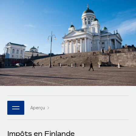
Gestion des freelances
Comparer Remote
pays
Connexion
Intégrez et gérez vos freelances partout dans le monde
Nederlands
Examinez notre service par rapport aux autres
Calculateur de paiement des freelances
PEO
Français
Découvrez les devises disponibles et les vitesses de
Sous-traitez les opérations complexes liées à l’emploi
CROISSANCE
paiement pour vos freelances internationaux
Deutsch
Start-ups
Des solutions agiles et internationales pour les RH et la
INFRASTRUCTURE
APPRENDRE AVEC REMOTE
Español
paie des entreprises en pleine croissance
Intégration Remote
Recherche et guides
Intégrez vos RH aux flux de travail en toute simplicité
Entreprises intermédiaires
Italiano
Études de cas
Développez vos équipes avec des solutions RH sur
Plateforme
mesure
Português (Portugal)
Des fonctions RH clés intégrées pour votre équipe
Glossaire RH
Entreprise
Connecter
Nouveau
日本語
Checklists et modèles
Les RH à l’international pour les grandes entreprises
Connectez n'importe quel outil d’IA à Remote grâce à
Aperçu
Descriptions de postes
한국어
notre MCP
TRAVAILLONS ENSEMBLE
Webinaires
Intégrations
中文（简体）
Impôts en Finlande
Partenaires stratégiques de la tech
Rationalisez vos processus avec des outils essentiels