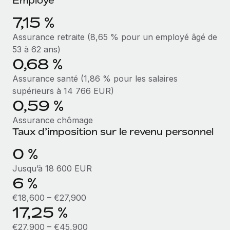
Création d’entité
Intégration Remote x BambooHR : du local à
Explorer le blog
7,15 %
Établissez des entités rapidement et en toute
l’international, le recrutement sans changer de
plateforme
conformité
Assurance retraite (8,65 % pour un employé âgé de
Impact Les clients BambooHR peuvent désormais
BLOG
53 à 62 ans)
Mobilité et déménagement international
embaucher et gérer les employés internationaux...
0,68 %
Organisez facilement le déménagement de vos
Mises à jour des produits de Remote :
Assurance santé (1,86 % pour les salaires
En savoir plus
employés
Intégrations Gusto et Xero et Gestion des
supérieurs à 14 766 EUR)
freelances Plus
Avantages sociaux
0,59 %
Remote a toujours pour mission d'aider les entreprises de
Gérez facilement les avantages sociaux
Assurance chômage
toute taille à embaucher, gérer et payer...
Taux d’imposition sur le revenu personnel
En savoir plus
0 %
Jusqu’à 18 600 EUR
Comment Phiture gère ses 55 employés
6 %
répartis dans 19 pays grâce à Remote
€18,600 – €27,900
Phiture, un leader notable du conseil en matière de
17,25 %
croissance mobile internationale, encourage les...
€27,900 – €45,900