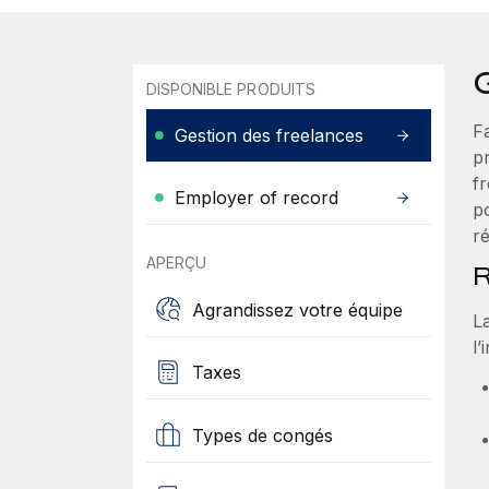
DISPONIBLE PRODUITS
F
Gestion des freelances
pr
f
Employer of record
po
r
APERÇU
R
Agrandissez votre équipe
L
l’
Taxes
Types de congés