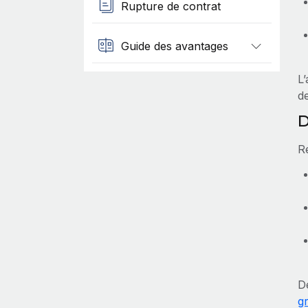
Rupture de contrat
Guide des avantages
L
d
D
R
D
g